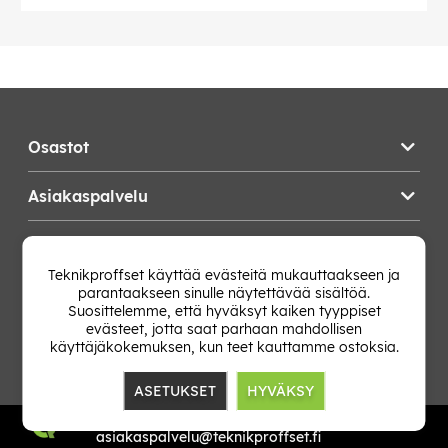
Osastot
Asiakaspalvelu
Teknikproffset
Teknikproffset käyttää evästeitä mukauttaakseen ja
parantaakseen sinulle näytettävää sisältöä.
Vaihda Maa
Suosittelemme, että hyväksyt kaiken tyyppiset
evästeet, jotta saat parhaan mahdollisen
käyttäjäkokemuksen, kun teet kauttamme ostoksia.
ASETUKSET
HYVÄKSY
TP E-commerce Nordic AB
Org.nr: 559386-1841
asiakaspalvelu@teknikproffset.fi