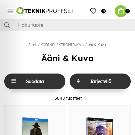
0
0
Start
KODINELEKTRONIIKKA
Ääni & Kuva
Ääni & Kuva
Suodata
Järjestellä
5048
tuotteet