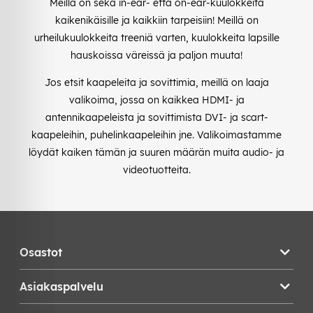
Meillä on sekä in-ear- että on-ear-kuulokkeita
kaikenikäisille ja kaikkiin tarpeisiin! Meillä on
urheilukuulokkeita treeniä varten, kuulokkeita lapsille
hauskoissa väreissä ja paljon muuta!
Jos etsit kaapeleita ja sovittimia, meillä on laaja
valikoima, jossa on kaikkea HDMI- ja
antennikaapeleista ja sovittimista DVI- ja scart-
kaapeleihin, puhelinkaapeleihin jne. Valikoimastamme
löydät kaiken tämän ja suuren määrän muita audio- ja
videotuotteita.
Osastot
Asiakaspalvelu