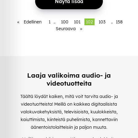
Näytä lisää
«
Edellinen
1
..
100
101
102
103
..
158
Seuraava
»
Laaja valikoima audio- ja
videotuotteita
Täältä löydät kaiken, mitä voit tarvita audio- ja
videotuotteista! Meillä on kaikkea digitaalisista
valokuvakehyksistä, televisioista, kuulokkeista,
kaiuttimista, kiinteistä puhelimista, kannettaviin
äänentoistolaitteisiin ja paljon muuta.