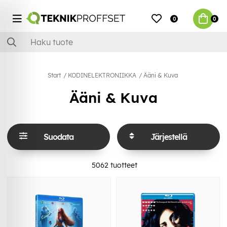
0
0
Start
KODINELEKTRONIIKKA
Ääni & Kuva
Ääni & Kuva
Suodata
Järjestellä
5062
tuotteet