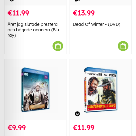
€11.99
€13.99
Året jag slutade prestera
Dead Of Winter - (DVD)
och började onanera (Blu-
ray)
€9.99
€11.99