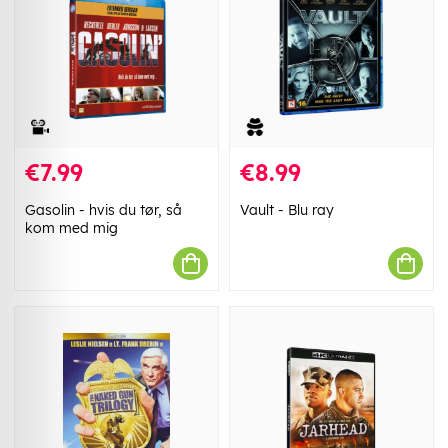
€7.99
€8.99
Gasolin - hvis du tør, så
Vault - Blu ray
kom med mig