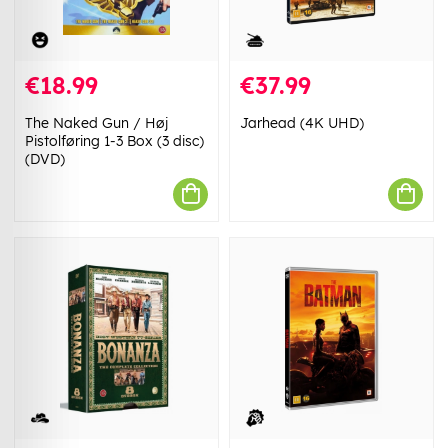
€18.99
€37.99
The Naked Gun / Høj
Jarhead (4K UHD)
Pistolføring 1-3 Box (3 disc)
(DVD)