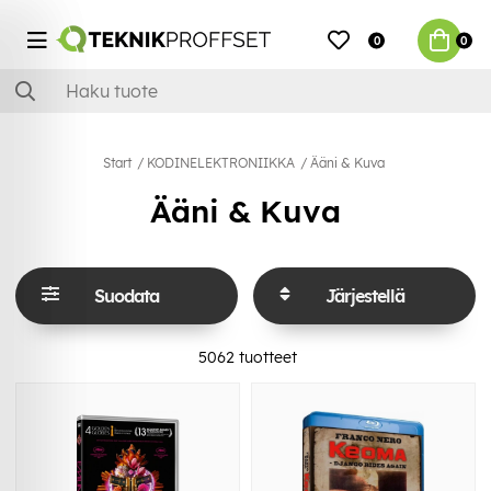
0
0
Start
KODINELEKTRONIIKKA
Ääni & Kuva
Ääni & Kuva
Suodata
Järjestellä
5062
tuotteet