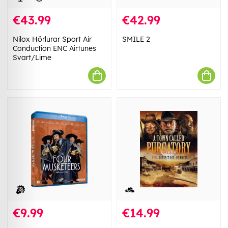
€43.99
€42.99
Nilox Hörlurar Sport Air
SMILE 2
Conduction ENC Airtunes
Svart/Lime
€9.99
€14.99