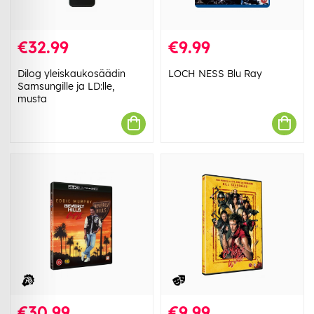
€32.99
€9.99
Dilog yleiskaukosäädin
LOCH NESS Blu Ray
Samsungille ja LD:lle,
musta
€30.99
€9.99