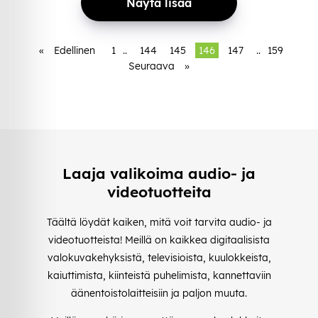
Näytä lisää
«
Edellinen
1
..
144
145
146
147
..
159
Seuraava
»
Laaja valikoima audio- ja
videotuotteita
Täältä löydät kaiken, mitä voit tarvita audio- ja
videotuotteista! Meillä on kaikkea digitaalisista
valokuvakehyksistä, televisioista, kuulokkeista,
kaiuttimista, kiinteistä puhelimista, kannettaviin
äänentoistolaitteisiin ja paljon muuta.