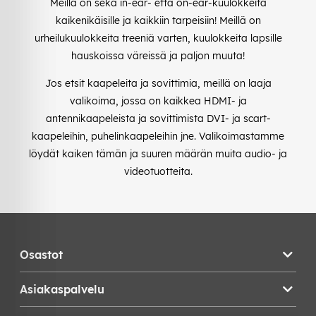
Meillä on sekä in-ear- että on-ear-kuulokkeita
kaikenikäisille ja kaikkiin tarpeisiin! Meillä on
urheilukuulokkeita treeniä varten, kuulokkeita lapsille
hauskoissa väreissä ja paljon muuta!
Jos etsit kaapeleita ja sovittimia, meillä on laaja
valikoima, jossa on kaikkea HDMI- ja
antennikaapeleista ja sovittimista DVI- ja scart-
kaapeleihin, puhelinkaapeleihin jne. Valikoimastamme
löydät kaiken tämän ja suuren määrän muita audio- ja
videotuotteita.
Osastot
Asiakaspalvelu