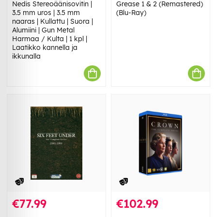
Nedis Stereoäänisovitin |
Grease 1 & 2 (Remastered)
3.5 mm uros | 3.5 mm
(Blu-Ray)
naaras | Kullattu | Suora |
Alumiini | Gun Metal
Harmaa / Kulta | 1 kpl |
Laatikko kannella ja
ikkunalla
€77.99
€102.99