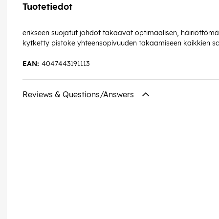
Tuotetiedot
erikseen suojatut johdot takaavat optimaalisen, häiriöttömä
kytketty pistoke yhteensopivuuden takaamiseen kaikkien scart 
EAN:
4047443191113
Reviews & Questions/Answers