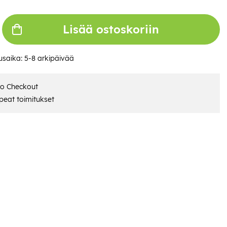
Lisää ostoskoriin
usaika:
5-8 arkipäivää
ro Checkout
eat toimitukset