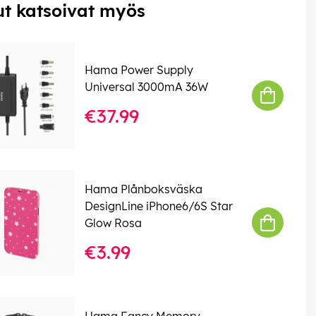
t katsoivat myös
Hama Power Supply
Universal 3000mA 36W
€37.99
Hama Plånboksväska
DesignLine iPhone6/6S Star
Glow Rosa
€3.99
Hama Fancy Memory