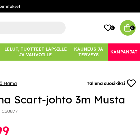
oimitukset
0
0
LELUT, TUOTTEET LAPSILLE
KAUNEUS JA
KAMPANJAT
JA VAUVOILLE
TERVEYS
sää Hama
Tallena suosikiksi
a Scart-johto 3m Musta
:
C30877
99