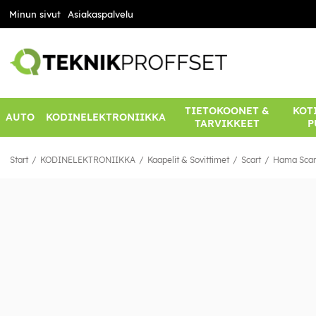
Minun sivut
Asiakaspalvelu
TIETOKOONET &
KOTI
AUTO
KODINELEKTRONIIKKA
TARVIKKEET
P
Start
KODINELEKTRONIIKKA
Kaapelit & Sovittimet
Scart
Hama Scar