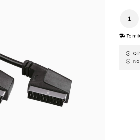
Toimit
Qli
Nop