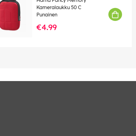
Kameralaukku 50 C
Punainen
€4.99