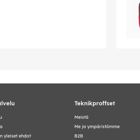
lvelu
Teknikproffset
u
Meistä
ta
Me ja ympäristömme
 yleiset ehdot
B2B