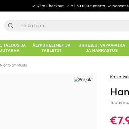
Qliro Checkout
Yli 50 000 tuotetta
Nopeat t
, TALOUS JA
ÄLYPUHELIMET JA
URHEILU, VAPAA-AIKA
UUTARHA
TABLETIT
JA HARRASTUS
t-johto 3m Musta
Katso li
Ham
Tuotenro
€7.