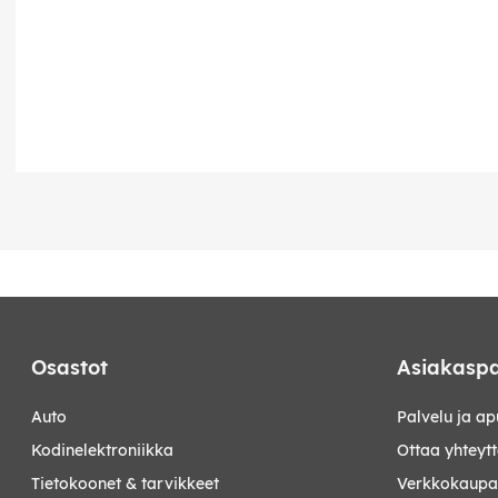
Osastot
Asiakaspa
auto
Palvelu ja ap
kodinelektroniikka
Ottaa yhteyt
tietokoonet & tarvikkeet
Verkkokaupan