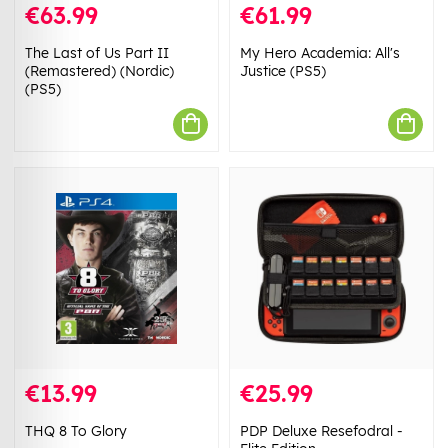
€63.99
€61.99
The Last of Us Part II
My Hero Academia: All's
(Remastered) (Nordic)
Justice (PS5)
(PS5)
€13.99
€25.99
THQ 8 To Glory
PDP Deluxe Resefodral -