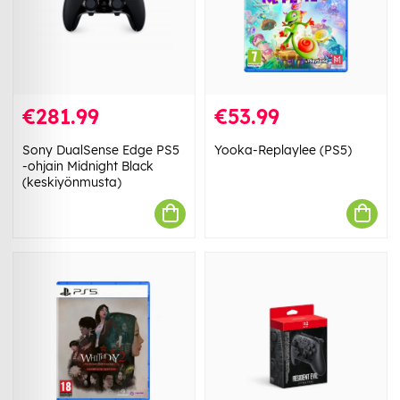
€281.99
€53.99
Sony DualSense Edge PS5
Yooka-Replaylee (PS5)
-ohjain Midnight Black
(keskiyönmusta)