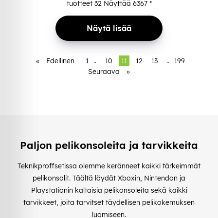
tuotteet
32
Näyttää
6367
*
Näytä lisää
«
Edellinen
1
..
10
11
12
13
..
199
Seuraava
»
Paljon pelikonsoleita ja tarvikkeita
Teknikproffsetissa olemme keränneet kaikki tärkeimmät
pelikonsolit. Täältä löydät Xboxin, Nintendon ja
Playstationin kaltaisia pelikonsoleita sekä kaikki
tarvikkeet, joita tarvitset täydellisen pelikokemuksen
luomiseen.