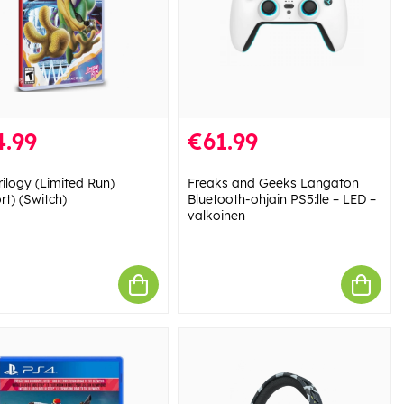
4.99
€61.99
rilogy (Limited Run)
Freaks and Geeks Langaton
rt) (Switch)
Bluetooth-ohjain PS5:lle – LED –
valkoinen