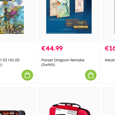
€44.99
€16
t III HD-2D
Panzer Dragoon Remake
Wizar
5)
(Switch)