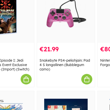
€21.99
€8
Episode I: Jedi
Snakebyte PS4-peliohjain: Pad
Ninte
s Event Exclusive
4 S langallinen (Bubblegum
Forgo
 (Import) (Switch)
camo)