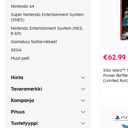
Nintendo 64
Super Nintendo Entertainment System
(SNES)
Nintendo Entertainment System (NES,
8-bit)
Gameboy lisätarvikkeet
SEGA
€62.99
Muut pelit
Star Wars™: 
Power Battle
Hinta
(Limited Run)
Tavaramerkki
Kampanja
Pituus
Tuotetyyppi