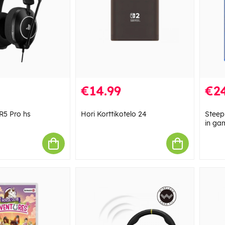
€14.99
€24
5 Pro hs
Hori Korttikotelo 24
Steep
in ga