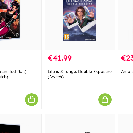
€41.99
€23
 (Limited Run)
Life is Strange: Double Exposure
Among
itch)
(Switch)