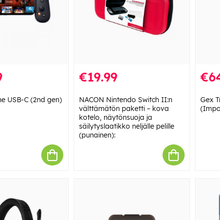
9
€19.99
€6
e USB-C (2nd gen)
NACON Nintendo Switch II:n
Gex T
välttämätön paketti – kova
(Impo
kotelo, näytönsuoja ja
säilytyslaatikko neljälle pelille
(punainen):