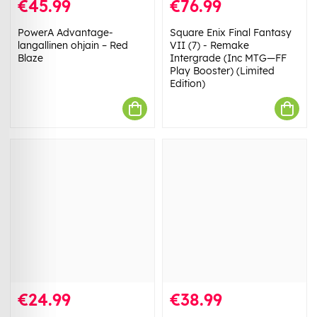
€45.99
€76.99
PowerA Advantage-
Square Enix Final Fantasy
langallinen ohjain – Red
VII (7) - Remake
Blaze
Intergrade (Inc MTG—FF
Play Booster) (Limited
Edition)
€24.99
€38.99