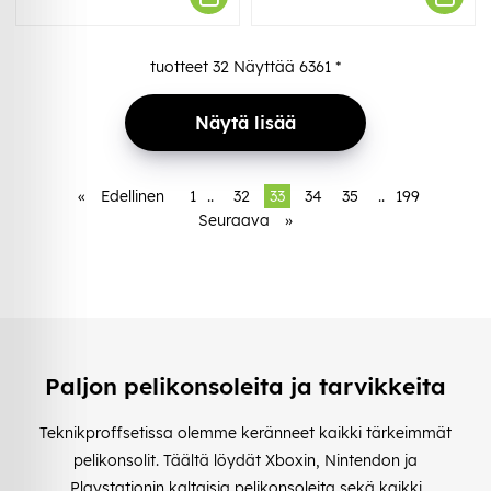
tuotteet
32
Näyttää
6361
*
Näytä lisää
«
Edellinen
1
..
32
33
34
35
..
199
Seuraava
»
Paljon pelikonsoleita ja tarvikkeita
Teknikproffsetissa olemme keränneet kaikki tärkeimmät
pelikonsolit. Täältä löydät Xboxin, Nintendon ja
Playstationin kaltaisia pelikonsoleita sekä kaikki