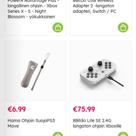
PowerA Advantage Plus -
8BitDo USB Wireless
langallinen ohjain - Xbox
Adapter 2 -langaton
Series X - S - Night
adapteri, Switch / PC
Blossom - yökukkainen
€6.99
€75.99
Hama Ohjain SuojaPS3
8Bitdo Lite SE 2.4G
Move
langaton ohjain Xboxille