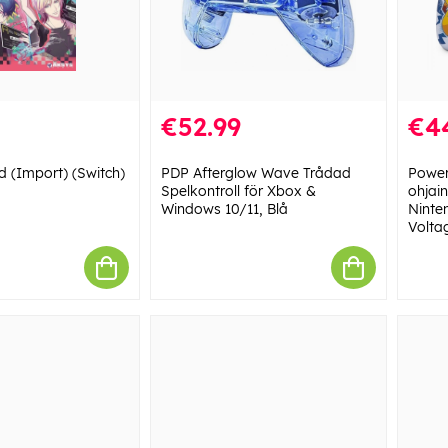
€52.99
€4
d (Import) (Switch)
PDP Afterglow Wave Trådad
Power
Spelkontroll för Xbox &
ohjai
Windows 10/11, Blå
Ninte
Volta