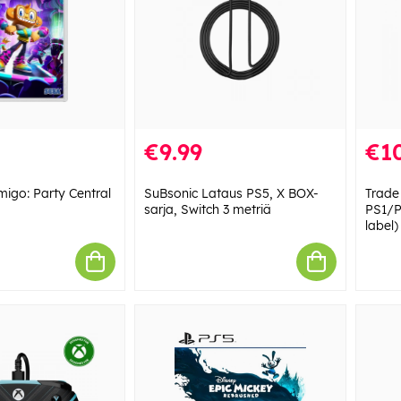
€9.99
€10
igo: Party Central
SuBsonic Lataus PS5, X BOX-
Trade
sarja, Switch 3 metriä
PS1/P
label)