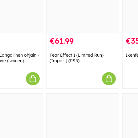
€61.99
€35
Langallinen ohjain -
Fear Effect 1 (Limited Run)
Ikenfe
ve (sininen)
(Import) (PS5)