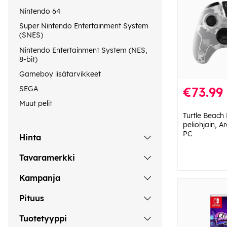
Nintendo 64
Super Nintendo Entertainment System
(SNES)
Nintendo Entertainment System (NES,
8-bit)
Gameboy lisätarvikkeet
SEGA
€73.99
Muut pelit
Turtle Beach 
peliohjain, A
PC
Hinta
Tavaramerkki
Kampanja
Pituus
Tuotetyyppi