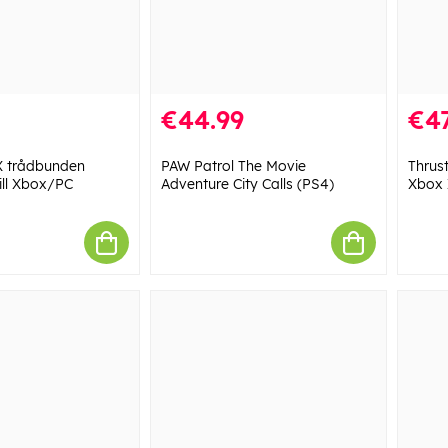
€44.99
€4
X trådbunden
PAW Patrol The Movie
Thrus
till Xbox/PC
Adventure City Calls (PS4)
Xbox X