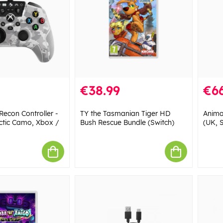
€38.99
€66
Recon Controller -
TY the Tasmanian Tiger HD
Anima
rctic Camo, Xbox /
Bush Rescue Bundle (Switch)
(UK, S