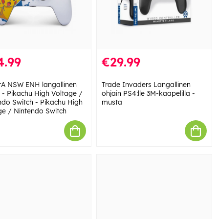
4.99
€29.99
A NSW ENH langallinen
Trade Invaders Langallinen
n - Pikachu High Voltage /
ohjain PS4:lle 3M-kaapelilla -
ndo Switch - Pikachu High
musta
ge / Nintendo Switch