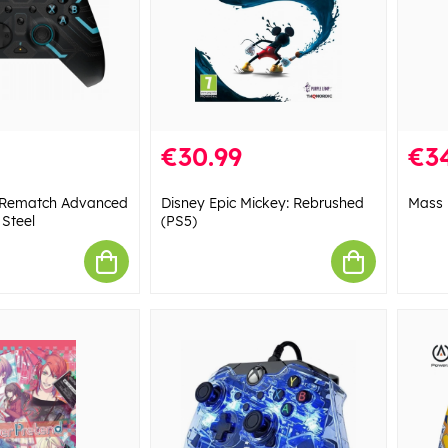
€30.99
€3
h Rematch Advanced
Disney Epic Mickey: Rebrushed
Mass E
 Steel
(PS5)