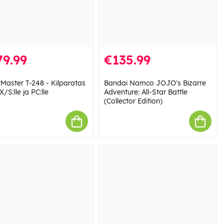
79.99
€135.99
tMaster T-248 - Kilparatas
Bandai Namco JOJO's Bizarre
/S:lle ja PC:lle
Adventure: All-Star Battle
(Collector Edition)