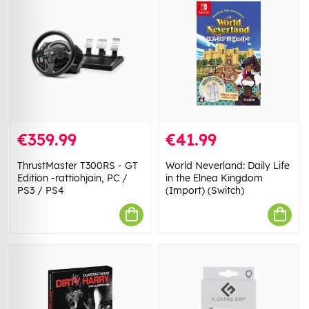
€359.99
€41.99
ThrustMaster T300RS - GT
World Neverland: Daily Life
Edition -rattiohjain, PC /
in the Elnea Kingdom
PS3 / PS4
(Import) (Switch)