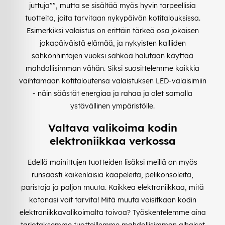
juttuja"", mutta se sisältää myös hyvin tarpeellisia
tuotteita, joita tarvitaan nykypäivän kotitalouksissa.
Esimerkiksi valaistus on erittäin tärkeä osa jokaisen
jokapäiväistä elämää, ja nykyisten kalliiden
sähkönhintojen vuoksi sähköä halutaan käyttää
mahdollisimman vähän. Siksi suosittelemme kaikkia
vaihtamaan kotitaloutensa valaistuksen LED-valaisimiin
- näin säästät energiaa ja rahaa ja olet samalla
ystävällinen ympäristölle.
Valtava valikoima kodin
elektroniikkaa verkossa
Edellä mainittujen tuotteiden lisäksi meillä on myös
runsaasti kaikenlaisia kaapeleita, pelikonsoleita,
paristoja ja paljon muuta. Kaikkea elektroniikkaa, mitä
kotonasi voit tarvita! Mitä muuta voisitkaan kodin
elektroniikkavalikoimalta toivoa? Työskentelemme aina
tarjotaksemme tuotteillemme mahdollisimman alhaiset