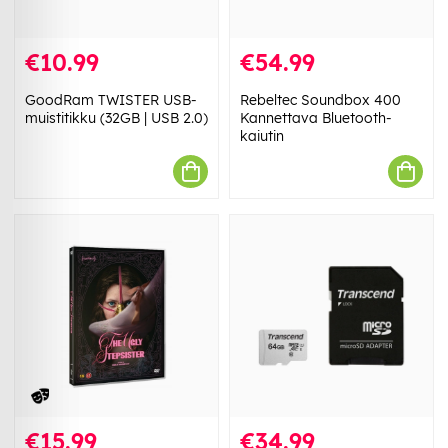
€10.99
€54.99
GoodRam TWISTER USB-
Rebeltec Soundbox 400
muistitikku (32GB | USB 2.0)
Kannettava Bluetooth-
kaiutin
€15.99
€34.99