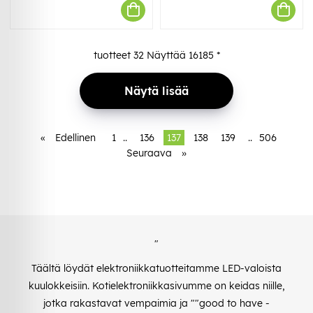
tuotteet
32
Näyttää
16185
*
Näytä lisää
«
Edellinen
1
..
136
137
138
139
..
506
Seuraava
»
"
Täältä löydät elektroniikkatuotteitamme LED-valoista
kuulokkeisiin. Kotielektroniikkasivumme on keidas niille,
jotka rakastavat vempaimia ja ""good to have -