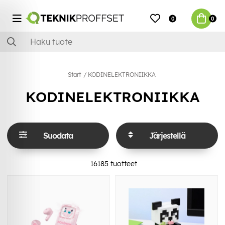
0
0
Start
KODINELEKTRONIIKKA
KODINELEKTRONIIKKA
Suodata
Järjestellä
16185
tuotteet