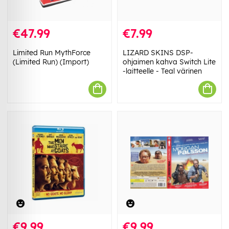
€47.99
€7.99
Limited Run MythForce
LIZARD SKINS DSP-
(Limited Run) (Import)
ohjaimen kahva Switch Lite
-laitteelle - Teal värinen
€9.99
€9.99