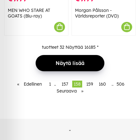
MEN WHO STARE AT
Morgan Pålsson -
GOATS (Blu-ray)
Världsreporter (DVD)
tuotteet
32
Näyttää
16185
*
Näytä lisää
«
Edellinen
1
..
157
158
159
160
..
506
Seuraava
»
"