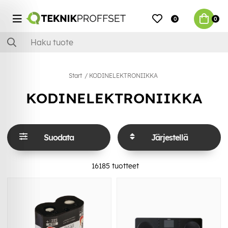
0
0
Start
KODINELEKTRONIIKKA
KODINELEKTRONIIKKA
Suodata
Järjestellä
16185
tuotteet