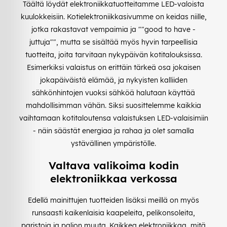
Täältä löydät elektroniikkatuotteitamme LED-valoista
kuulokkeisiin. Kotielektroniikkasivumme on keidas niille,
jotka rakastavat vempaimia ja ""good to have -
juttuja"", mutta se sisältää myös hyvin tarpeellisia
tuotteita, joita tarvitaan nykypäivän kotitalouksissa.
Esimerkiksi valaistus on erittäin tärkeä osa jokaisen
jokapäiväistä elämää, ja nykyisten kalliiden
sähkönhintojen vuoksi sähköä halutaan käyttää
mahdollisimman vähän. Siksi suosittelemme kaikkia
vaihtamaan kotitaloutensa valaistuksen LED-valaisimiin
- näin säästät energiaa ja rahaa ja olet samalla
ystävällinen ympäristölle.
Valtava valikoima kodin
elektroniikkaa verkossa
Edellä mainittujen tuotteiden lisäksi meillä on myös
runsaasti kaikenlaisia kaapeleita, pelikonsoleita,
paristoja ja paljon muuta. Kaikkea elektroniikkaa, mitä