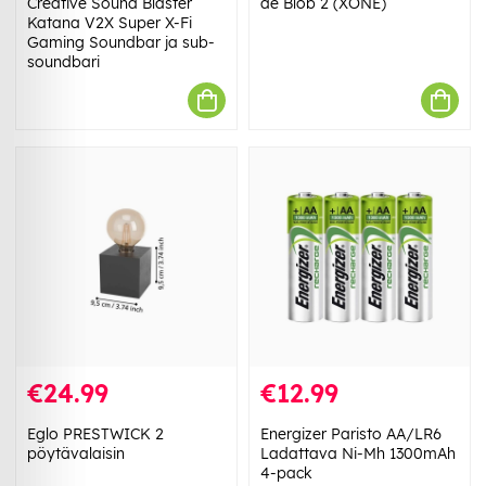
Creative Sound Blaster
de Blob 2 (XONE)
Katana V2X Super X-Fi
Gaming Soundbar ja sub-
soundbari
€24.99
€12.99
Eglo PRESTWICK 2
Energizer Paristo AA/LR6
pöytävalaisin
Ladattava Ni-Mh 1300mAh
4-pack