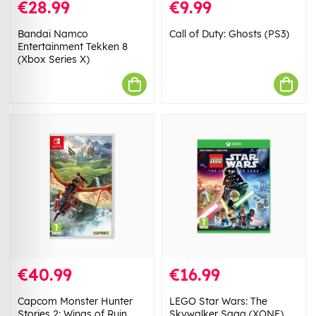
€28.99
€9.99
Bandai Namco
Call of Duty: Ghosts (PS3)
Entertainment Tekken 8
(Xbox Series X)
€40.99
€16.99
Capcom Monster Hunter
LEGO Star Wars: The
Stories 2: Wings of Ruin
Skywalker Saga (XONE)