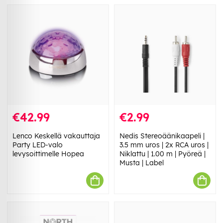
€42.99
€2.99
Lenco Keskellä vakauttaja
Nedis Stereoäänikaapeli |
Party LED-valo
3.5 mm uros | 2x RCA uros |
levysoittimelle Hopea
Niklattu | 1.00 m | Pyöreä |
Musta | Label