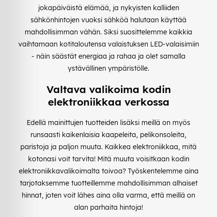
jokapäiväistä elämää, ja nykyisten kalliiden
sähkönhintojen vuoksi sähköä halutaan käyttää
mahdollisimman vähän. Siksi suosittelemme kaikkia
vaihtamaan kotitaloutensa valaistuksen LED-valaisimiin
- näin säästät energiaa ja rahaa ja olet samalla
ystävällinen ympäristölle.
Valtava valikoima kodin
elektroniikkaa verkossa
Edellä mainittujen tuotteiden lisäksi meillä on myös
runsaasti kaikenlaisia kaapeleita, pelikonsoleita,
paristoja ja paljon muuta. Kaikkea elektroniikkaa, mitä
kotonasi voit tarvita! Mitä muuta voisitkaan kodin
elektroniikkavalikoimalta toivoa? Työskentelemme aina
tarjotaksemme tuotteillemme mahdollisimman alhaiset
hinnat, joten voit lähes aina olla varma, että meillä on
alan parhaita hintoja!