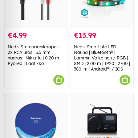
€4.99
€13.99
Nedis Stereoäänikaapeli |
Nedis SmartLife LED-
2x RCA uros | 3.5 mm
Nauha | Bluetooth® |
naaras | Niklattu | 0.20 m |
Lämmin Valkoinen / RGB |
Pyöreä | Laatikko
SMD | 2.00 m | IP20 | 2700 |
380 lm | Android™ / IOS