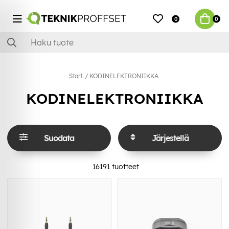
0
0
Start
KODINELEKTRONIIKKA
KODINELEKTRONIIKKA
Suodata
Järjestellä
16191
tuotteet