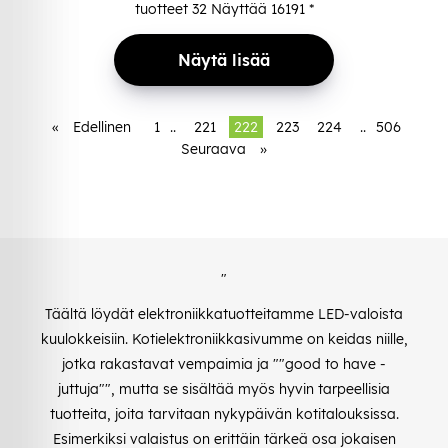
tuotteet
32
Näyttää
16191
*
Näytä lisää
«
Edellinen
1
..
221
222
223
224
..
506
Seuraava
»
"
Täältä löydät elektroniikkatuotteitamme LED-valoista
kuulokkeisiin. Kotielektroniikkasivumme on keidas niille,
jotka rakastavat vempaimia ja ""good to have -
juttuja"", mutta se sisältää myös hyvin tarpeellisia
tuotteita, joita tarvitaan nykypäivän kotitalouksissa.
Esimerkiksi valaistus on erittäin tärkeä osa jokaisen