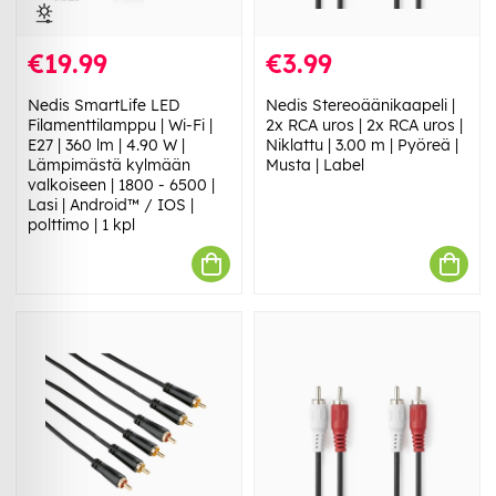
€19.99
€3.99
Nedis SmartLife LED
Nedis Stereoäänikaapeli |
Filamenttilamppu | Wi-Fi |
2x RCA uros | 2x RCA uros |
E27 | 360 lm | 4.90 W |
Niklattu | 3.00 m | Pyöreä |
Lämpimästä kylmään
Musta | Label
valkoiseen | 1800 - 6500 |
Lasi | Android™ / IOS |
polttimo | 1 kpl