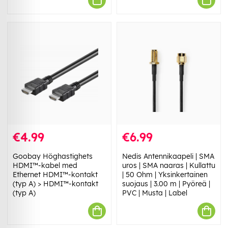
€4.99
€6.99
Goobay Höghastighets
Nedis Antennikaapeli | SMA
HDMI™-kabel med
uros | SMA naaras | Kullattu
Ethernet HDMI™-kontakt
| 50 Ohm | Yksinkertainen
(typ A) > HDMI™-kontakt
suojaus | 3.00 m | Pyöreä |
(typ A)
PVC | Musta | Label