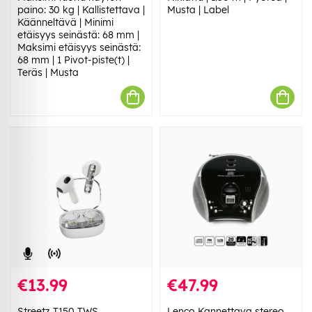
paino: 30 kg | Kallistettava |
Musta | Label
Käänneltävä | Minimi
etäisyys seinästä: 68 mm |
Maksimi etäisyys seinästä:
68 mm | 1 Pivot-piste(t) |
Teräs | Musta
€13.99
€47.99
Streetz T150 TWS
Lenco Kannettava stereo