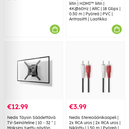
liitin | HDMI™ liitin |
4K@60Hz | ARC | 18 Gbps |
0.50 m | Pyöreä | PVC |
Antrasiitti | Laatikko
€12.99
€3.99
Nedis Täysin Säädettävä
Nedis Stereoäänikaapeli |
TV-Seinäteline | 10 - 32 " |
2x RCA uros | 2x RCA uros |
Maksimi tuettu näytön
Niklattu | 1.50 m | Pyöreä |