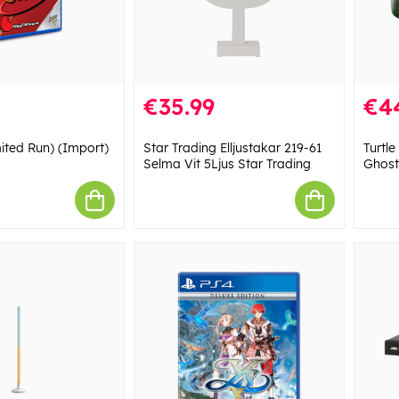
€35.99
€4
ited Run) (Import)
Star Trading Elljustakar 219-61
Turtl
Selma Vit 5Ljus Star Trading
Ghost