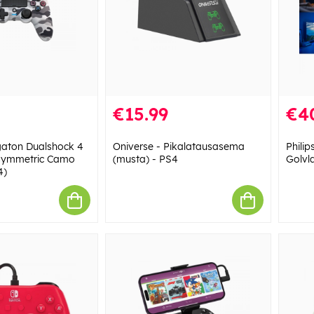
€15.99
€4
aton Dualshock 4
Oniverse - Pikalatausasema
Phili
Asymmetric Camo
(musta) - PS4
Golvl
4)