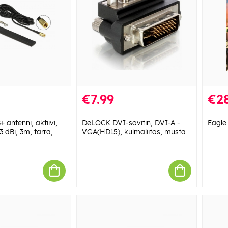
€7.99
€28
antenni, aktiivi,
DeLOCK DVI-sovitin, DVI-A -
Eagle 
 dBi, 3m, tarra,
VGA(HD15), kulmaliitos, musta