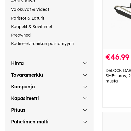
Ääni & Kuva
Valokuvat & Videot
Paristot & Laturit
Kaapelit & Sovittimet
Preowned
Kodinelektroniikan poistomyynti
€46.99
Hinta
DeLOCK DAB+ 
Tavaramerkki
SMBs uros, 23
musta
Kampanja
Kapasiteetti
Pituus
Puhelimen malli