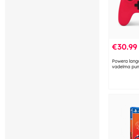
€30.99
Powera langa
vadelma pun