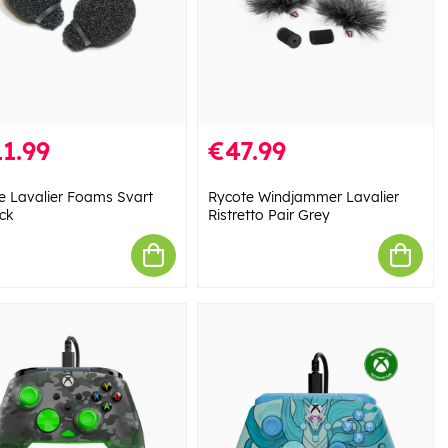
1.99
€47.99
e Lavalier Foams Svart
Rycote Windjammer Lavalier
ck
Ristretto Pair Grey