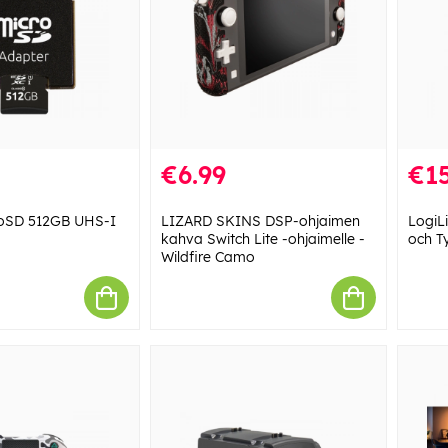
€6.99
€15
roSD 512GB UHS-I
LIZARD SKINS DSP-ohjaimen
LogiL
kahva Switch Lite -ohjaimelle -
och T
Wildfire Camo