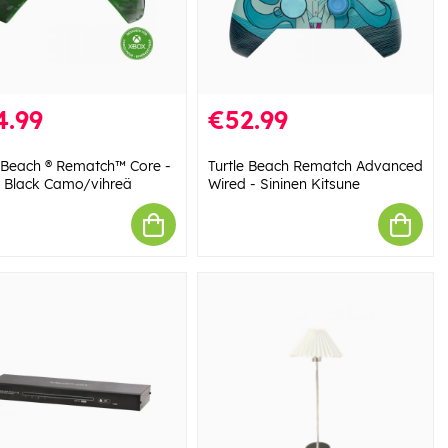
4.99
€52.99
e Beach ® Rematch™ Core -
Turtle Beach Rematch Advanced
 Black Camo/vihreä
Wired - Sininen Kitsune