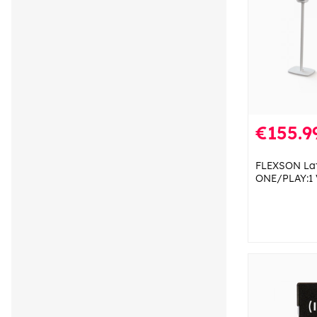
€155.9
FLEXSON Lat
ONE/PLAY:1 V