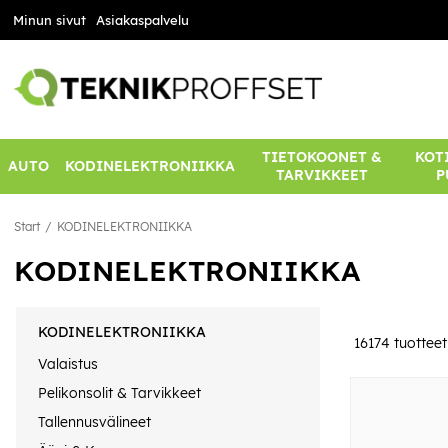
Minun sivut
Asiakaspalvelu
TIETOKOONET &
KOTI
AUTO
KODINELEKTRONIIKKA
TARVIKKEET
P
Start
KODINELEKTRONIIKKA
KODINELEKTRONIIKKA
KODINELEKTRONIIKKA
16174
tuotteet
Valaistus
Pelikonsolit & Tarvikkeet
Tallennusvälineet