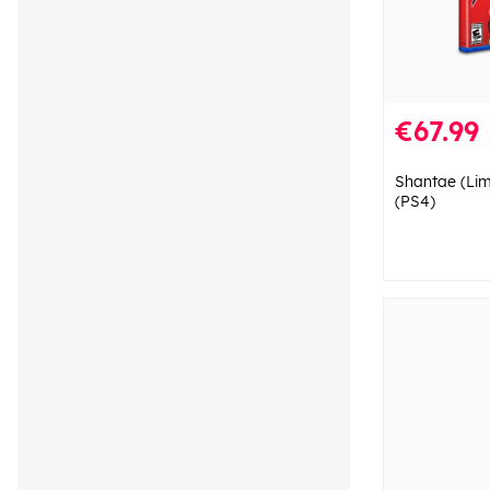
€67.99
Shantae (Lim
(PS4)