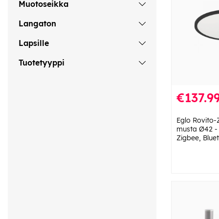
Muotoseikka
Langaton
Lapsille
Tuotetyyppi
€137.9
Eglo Rovito-
musta Ø42 -
Zigbee, Blue