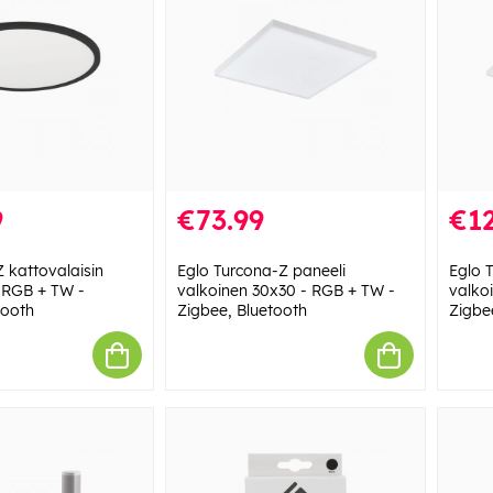
9
€73.99
€12
Z kattovalaisin
Eglo Turcona-Z paneeli
Eglo 
 RGB + TW -
valkoinen 30x30 - RGB + TW -
valko
tooth
Zigbee, Bluetooth
Zigbe