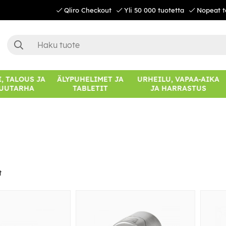
Qliro Checkout
Yli 50 000 tuotetta
Nopeat t
, TALOUS JA
ÄLYPUHELIMET JA
URHEILU, VAPAA-AIKA
UUTARHA
TABLETIT
JA HARRASTUS
t