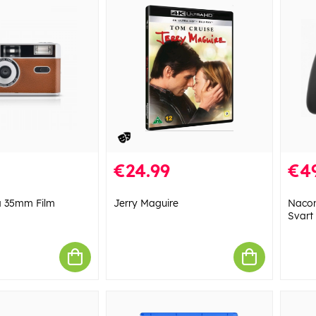
€24.99
€4
 35mm Film
Jerry Maguire
Nacon
Svart