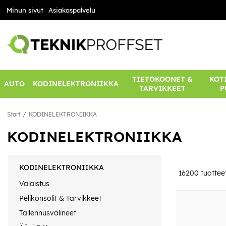
Minun sivut
Asiakaspalvelu
TIETOKOONET &
KOTI
AUTO
KODINELEKTRONIIKKA
TARVIKKEET
P
Start
KODINELEKTRONIIKKA
KODINELEKTRONIIKKA
KODINELEKTRONIIKKA
16200
tuottee
Valaistus
Pelikonsolit & Tarvikkeet
Tallennusvälineet