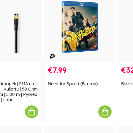
€7.99
€32
ikaapeli | SMA uros
Need for Speed (Blu-ray)
Blaze
| Kullattu | 50 Ohm
tu | 5.00 m | Pyöreä
 | Label