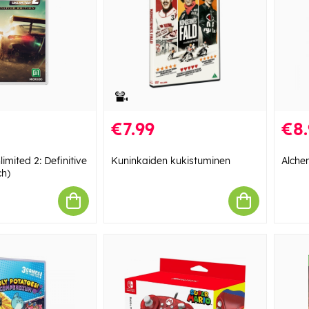
€7.99
€8.
imited 2: Definitive
Kuninkaiden kukistuminen
Alche
ch)