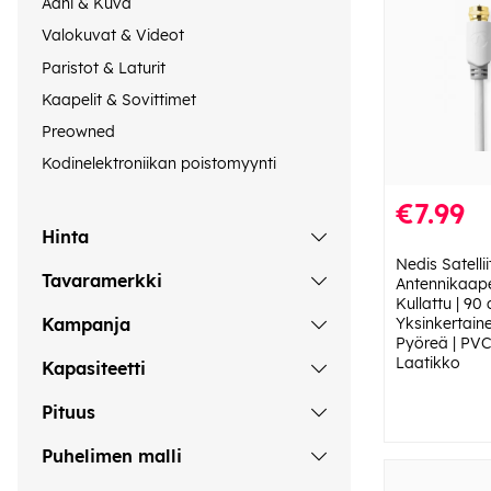
Ääni & Kuva
Valokuvat & Videot
Paristot & Laturit
Kaapelit & Sovittimet
Preowned
Kodinelektroniikan poistomyynti
€7.99
Hinta
Nedis Satelliit
Tavaramerkki
Antennikaapeli
Kullattu | 90
Yksinkertaine
Kampanja
Pyöreä | PVC 
Laatikko
Kapasiteetti
Pituus
Puhelimen malli