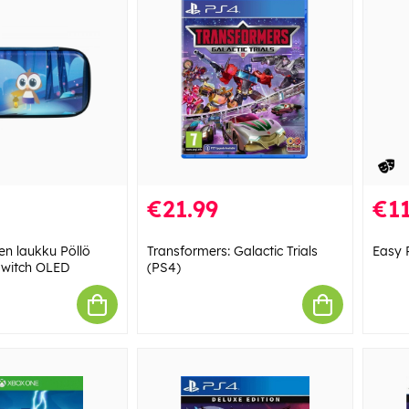
€21.99
€11
n laukku Pöllö
Transformers: Galactic Trials
Easy 
Switch OLED
(PS4)