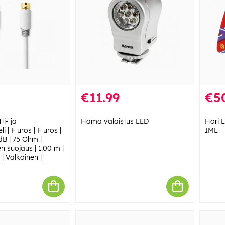
€11.99
€5
ti- ja
Hama valaistus LED
Hori 
 | F uros | F uros |
IML
 dB | 75 Ohm |
n suojaus | 1.00 m |
| Valkoinen |