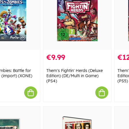
€9.99
€12
mbies: Battle for
Them's Fightin' Herds (Deluxe
Them'
e (import) (XONE)
Edition) (DE/Multi in Game)
Editi
(PS4)
(PS5)