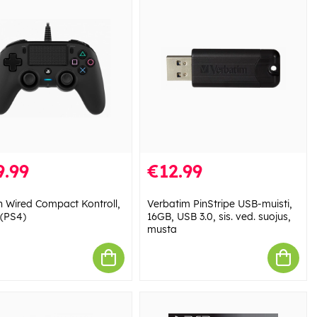
9.99
€12.99
 Wired Compact Kontroll,
Verbatim PinStripe USB-muisti,
 (PS4)
16GB, USB 3.0, sis. ved. suojus,
musta