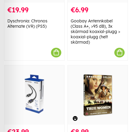
€19.99
€6.99
Dyschronia: Chronos
Goobay Antennkabel
Alternate (VR) (PS5)
(Class A+, >95 dB), 3x
skärmad koaxial-plugg >
koaxial-plugg (helt
skärmad)
€23.99
€8.99