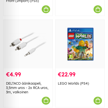
Front (Import) (PS5)
€4.99
€22.99
DELTACO äänikaapeli,
LEGO Worlds (PS4)
3,5mm uros - 2x RCA uros,
3m, valkoinen