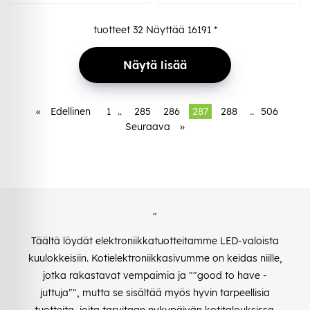
tuotteet
32
Näyttää
16191
*
Näytä lisää
«
Edellinen
1
..
285
286
287
288
..
506
Seuraava
»
"
Täältä löydät elektroniikkatuotteitamme LED-valoista
kuulokkeisiin. Kotielektroniikkasivumme on keidas niille,
jotka rakastavat vempaimia ja ""good to have -
juttuja"", mutta se sisältää myös hyvin tarpeellisia
tuotteita, joita tarvitaan nykypäivän kotitalouksissa.