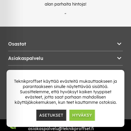
alan parhaita hintoja!
"
Osastot
Asiakaspalvelu
Teknikproffset
Teknikproffset käyttää evästeitä mukauttaakseen ja
parantaakseen sinulle näytettävää sisältöä.
Vaihda Maa
Suosittelemme, että hyväksyt kaiken tyyppiset
evästeet, jotta saat parhaan mahdollisen
käyttäjäkokemuksen, kun teet kauttamme ostoksia.
ASETUKSET
HYVÄKSY
TP E-commerce Nordic AB
Org.nr: 559386-1841
asiakaspalvelu@teknikproffset.fi