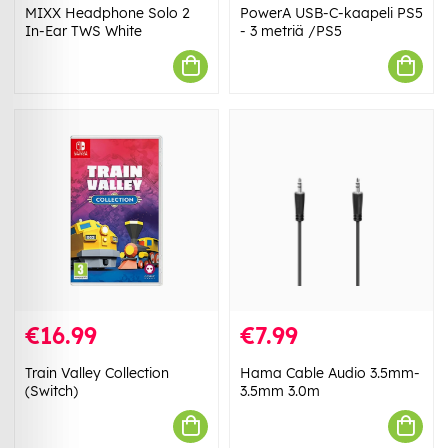
MIXX Headphone Solo 2
PowerA USB-C-kaapeli PS5
In-Ear TWS White
- 3 metriä /PS5
€16.99
€7.99
Train Valley Collection
Hama Cable Audio 3.5mm-
(Switch)
3.5mm 3.0m