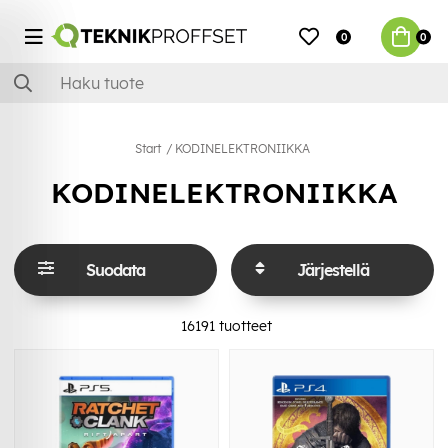
0
0
Start
KODINELEKTRONIIKKA
KODINELEKTRONIIKKA
Suodata
Järjestellä
16191
tuotteet