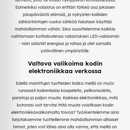
Esimerkiksi valaistus on erittäin tärkeä osa jokaisen
jokapäiväistä elämää, ja nykyisten kalliiden
sähkönhintojen vuoksi sähköä halutaan käyttää
mahdollisimman vähän. Siksi suosittelemme kaikkia
vaihtamaan kotitaloutensa valaistuksen LED-valaisimiin
- näin säästät energiaa ja rahaa ja olet samalla
ystävällinen ympäristölle.
Valtava valikoima kodin
elektroniikkaa verkossa
Edellä mainittujen tuotteiden lisäksi meillä on myös
runsaasti kaikenlaisia kaapeleita, pelikonsoleita,
paristoja ja paljon muuta. Kaikkea elektroniikkaa, mitä
kotonasi voit tarvita! Mitä muuta voisitkaan kodin
elektroniikkavalikoimalta toivoa? Työskentelemme aina
tarjotaksemme tuotteillemme mahdollisimman alhaiset
hinnat, joten voit lähes aina olla varma, että meillä on