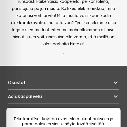
runsaasti kaikenlaisia kaapeleita, pelikonsoleita,
paristoja ja paljon muuta. Kaikkea elektroniikkaa, mitä
kotonasi voit tarvita! Mitä muuta voisitkaan kodin
elektroniikkavalikoimalta toivoa? Työskentelemme aina
tarjotaksemme tuotteillemme mahdollisimman alhaiset
hinnat, joten voit lähes aina olla varma, että meillä on
alan parhaita hintoja!
"
Osastot
Asiakaspalvelu
Teknikproffset
Teknikproffset käyttää evästeitä mukauttaakseen ja
parantaakseen sinulle näytettävää sisältöä.
Vaihda Maa