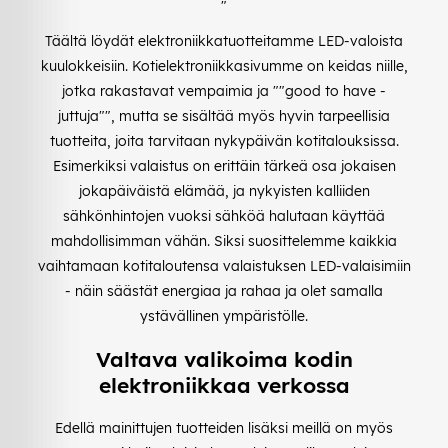
"
Täältä löydät elektroniikkatuotteitamme LED-valoista
kuulokkeisiin. Kotielektroniikkasivumme on keidas niille,
jotka rakastavat vempaimia ja ""good to have -
juttuja"", mutta se sisältää myös hyvin tarpeellisia
tuotteita, joita tarvitaan nykypäivän kotitalouksissa.
Esimerkiksi valaistus on erittäin tärkeä osa jokaisen
jokapäiväistä elämää, ja nykyisten kalliiden
sähkönhintojen vuoksi sähköä halutaan käyttää
mahdollisimman vähän. Siksi suosittelemme kaikkia
vaihtamaan kotitaloutensa valaistuksen LED-valaisimiin
- näin säästät energiaa ja rahaa ja olet samalla
ystävällinen ympäristölle.
Valtava valikoima kodin
elektroniikkaa verkossa
Edellä mainittujen tuotteiden lisäksi meillä on myös