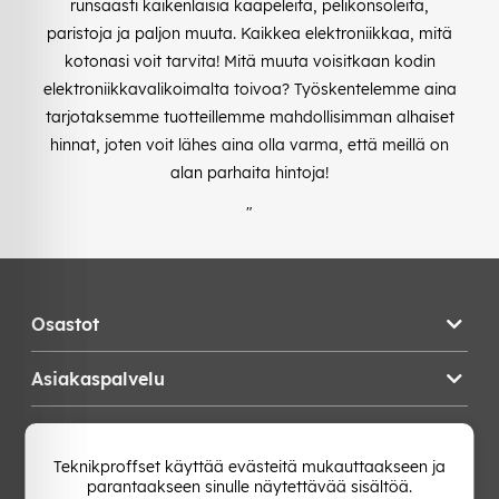
runsaasti kaikenlaisia kaapeleita, pelikonsoleita,
paristoja ja paljon muuta. Kaikkea elektroniikkaa, mitä
kotonasi voit tarvita! Mitä muuta voisitkaan kodin
elektroniikkavalikoimalta toivoa? Työskentelemme aina
tarjotaksemme tuotteillemme mahdollisimman alhaiset
hinnat, joten voit lähes aina olla varma, että meillä on
alan parhaita hintoja!
"
Osastot
Asiakaspalvelu
Teknikproffset
Teknikproffset käyttää evästeitä mukauttaakseen ja
parantaakseen sinulle näytettävää sisältöä.
Vaihda Maa