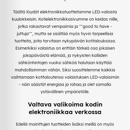
"
Täältä löydät elektroniikkatuotteitamme LED-valoista
kuulokkeisiin. Kotielektroniikkasivumme on keidas niille,
jotka rakastavat vempaimia ja ""good to have -
juttuja"", mutta se sisältää myös hyvin tarpeellisia
tuotteita, joita tarvitaan nykypäivän kotitalouksissa.
Esimerkiksi valaistus on erittäin tärkeä osa jokaisen
jokapäiväistä elämää, ja nykyisten kalliiden
sähkönhintojen vuoksi sähköä halutaan käyttää
mahdollisimman vähän. Siksi suosittelemme kaikkia
vaihtamaan kotitaloutensa valaistuksen LED-valaisimiin
- näin säästät energiaa ja rahaa ja olet samalla
ystävällinen ympäristölle.
Valtava valikoima kodin
elektroniikkaa verkossa
Edellä mainittujen tuotteiden lisäksi meillä on myös