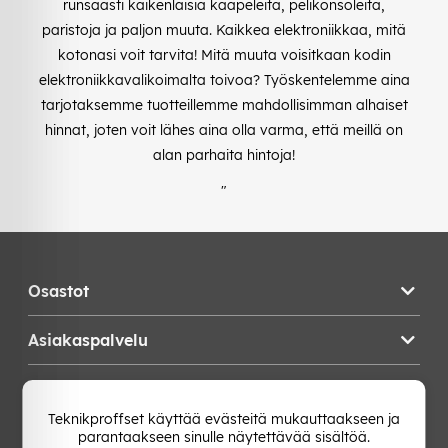
runsaasti kaikenlaisia kaapeleita, pelikonsoleita,
paristoja ja paljon muuta. Kaikkea elektroniikkaa, mitä
kotonasi voit tarvita! Mitä muuta voisitkaan kodin
elektroniikkavalikoimalta toivoa? Työskentelemme aina
tarjotaksemme tuotteillemme mahdollisimman alhaiset
hinnat, joten voit lähes aina olla varma, että meillä on
alan parhaita hintoja!
"
Osastot
Asiakaspalvelu
Teknikproffset
Teknikproffset käyttää evästeitä mukauttaakseen ja
parantaakseen sinulle näytettävää sisältöä.
Vaihda Maa