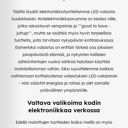
"
Täältä löydät elektroniikkatuotteitamme LED-valoista
kuulokkeisiin. Kotielektroniikkasivumme on keidas niille,
jotka rakastavat vempaimia ja ""good to have -
juttuja"", mutta se sisältää myös hyvin tarpeellisia
tuotteita, joita tarvitaan nykypäivän kotitalouksissa.
Esimerkiksi valaistus on erittäin tärkeä osa jokaisen
jokapäiväistä elämää, ja nykyisten kalliiden
sähkönhintojen vuoksi sähköä halutaan käyttää
mahdollisimman vähän. Siksi suosittelemme kaikkia
vaihtamaan kotitaloutensa valaistuksen LED-valaisimiin
- näin säästät energiaa ja rahaa ja olet samalla
ystävällinen ympäristölle.
Valtava valikoima kodin
elektroniikkaa verkossa
Edellä mainittujen tuotteiden lisäksi meillä on myös