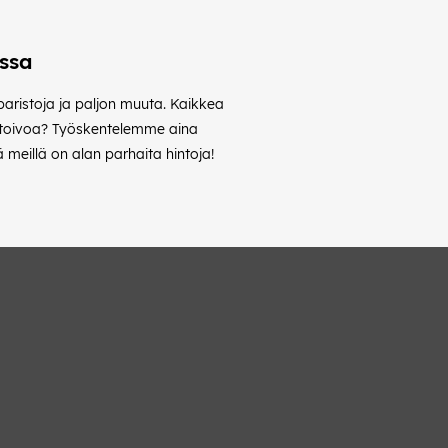
ossa
 paristoja ja paljon muuta. Kaikkea
ta toivoa? Työskentelemme aina
meillä on alan parhaita hintoja!