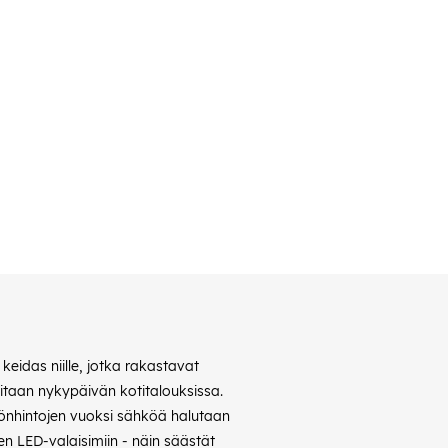
eidas niille, jotka rakastavat
vitaan nykypäivän kotitalouksissa.
hkönhintojen vuoksi sähköä halutaan
n LED-valaisimiin - näin säästät