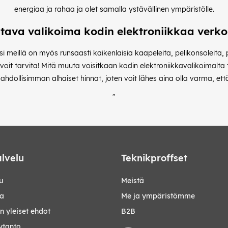
energiaa ja rahaa ja olet samalla ystävällinen ympäristölle.
tava valikoima kodin elektroniikkaa verk
ksi meillä on myös runsaasti kaikenlaisia kaapeleita, pelikonsoleita,
 voit tarvita! Mitä muuta voisitkaan kodin elektroniikkavalikoimal
dollisimman alhaiset hinnat, joten voit lähes aina olla varma, että 
"
lvelu
Teknikproffset
u
Meistä
ta
Me ja ympäristömme
 yleiset ehdot
B2B
ytanto