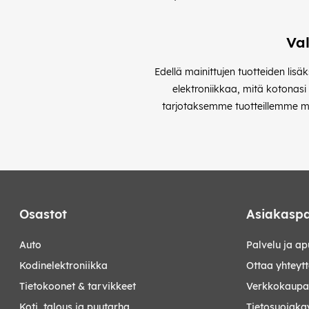
Val
Edellä mainittujen tuotteiden lisä
elektroniikkaa, mitä kotonasi
tarjotaksemme tuotteillemme mah
Osastot
Asiakaspa
auto
Palvelu ja ap
kodinelektroniikka
Ottaa yhteyt
tietokoonet & tarvikkeet
Verkkokaupan
koti, talous ja puutarha
Tietosuojaka