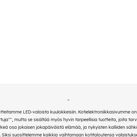
"
otteitamme LED-valoista kuulokkeisiin. Kotielektroniikkasivumme on k
uja"", mutta se sisältää myös hyvin tarpeellisia tuotteita, joita tar
tärkeä osa jokaisen jokapäiväistä elämää, ja nykyisten kalliiden sä
iksi suosittelemme kaikkia vaihtamaan kotitaloutensa valaistukse