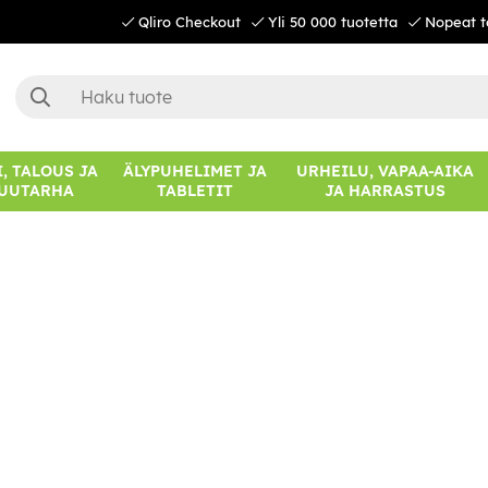
Qliro Checkout
Yli 50 000 tuotetta
Nopeat t
, TALOUS JA
ÄLYPUHELIMET JA
URHEILU, VAPAA-AIKA
UUTARHA
TABLETIT
JA HARRASTUS