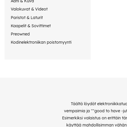
Ääni & Kuva
Valokuvat & Videot
Paristot & Laturit
Kaapelit & Sovittimet
Preowned
Kodinelektroniikan poistomyynti
Täältä löydät elektroniikkatu
vempaimia ja ""good to have -jutt
Esimerkiksi valaistus on erittäin 
käyttää mahdollisimman vähän. S