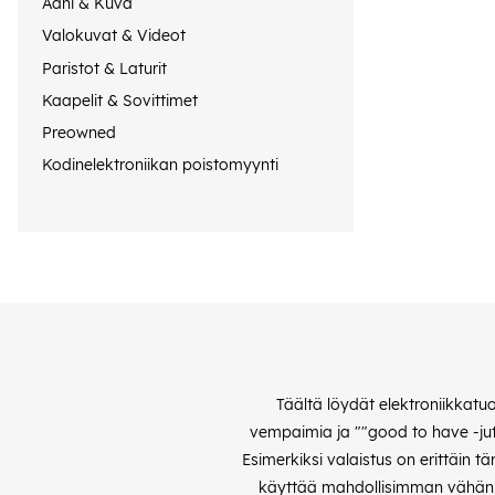
Ääni & Kuva
Valokuvat & Videot
Paristot & Laturit
Kaapelit & Sovittimet
Preowned
Kodinelektroniikan poistomyynti
Täältä löydät elektroniikkatu
vempaimia ja ""good to have -jutt
Esimerkiksi valaistus on erittäin 
käyttää mahdollisimman vähän. S