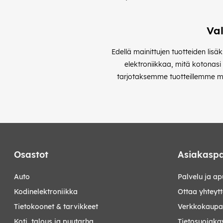
Val
Edellä mainittujen tuotteiden lisä
elektroniikkaa, mitä kotonasi
tarjotaksemme tuotteillemme mah
Osastot
Asiakaspa
auto
Palvelu ja ap
kodinelektroniikka
Ottaa yhteyt
tietokoonet & tarvikkeet
Verkkokaupan
koti, talous ja puutarha
Tietosuojaka