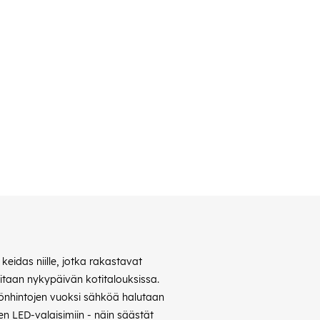
eidas niille, jotka rakastavat
vitaan nykypäivän kotitalouksissa.
hkönhintojen vuoksi sähköä halutaan
n LED-valaisimiin - näin säästät