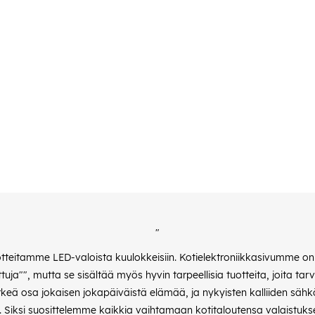
"
otteitamme LED-valoista kuulokkeisiin. Kotielektroniikkasivumme on k
uja"", mutta se sisältää myös hyvin tarpeellisia tuotteita, joita tar
tärkeä osa jokaisen jokapäiväistä elämää, ja nykyisten kalliiden sä
iksi suosittelemme kaikkia vaihtamaan kotitaloutensa valaistukse