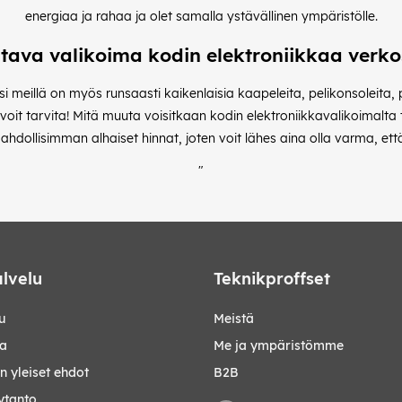
energiaa ja rahaa ja olet samalla ystävällinen ympäristölle.
tava valikoima kodin elektroniikkaa verk
ksi meillä on myös runsaasti kaikenlaisia kaapeleita, pelikonsoleita,
 voit tarvita! Mitä muuta voisitkaan kodin elektroniikkavalikoimal
dollisimman alhaiset hinnat, joten voit lähes aina olla varma, että 
"
lvelu
Teknikproffset
u
Meistä
ta
Me ja ympäristömme
 yleiset ehdot
B2B
ytanto