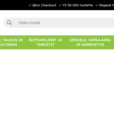
Qliro Checkout
Yli 50 000 tuotetta
Nopeat t
, TALOUS JA
ÄLYPUHELIMET JA
URHEILU, VAPAA-AIKA
UUTARHA
TABLETIT
JA HARRASTUS