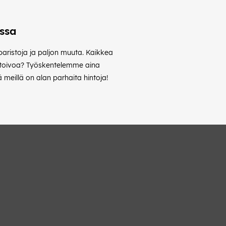
ossa
 paristoja ja paljon muuta. Kaikkea
ta toivoa? Työskentelemme aina
meillä on alan parhaita hintoja!