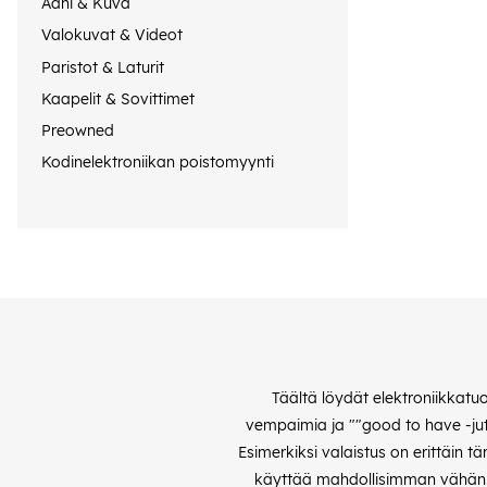
Ääni & Kuva
Valokuvat & Videot
Paristot & Laturit
Kaapelit & Sovittimet
Preowned
Kodinelektroniikan poistomyynti
Täältä löydät elektroniikkatu
vempaimia ja ""good to have -jutt
Esimerkiksi valaistus on erittäin 
käyttää mahdollisimman vähän. S