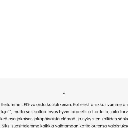
"
otteitamme LED-valoista kuulokkeisiin. Kotielektroniikkasivumme on k
uja"", mutta se sisältää myös hyvin tarpeellisia tuotteita, joita tar
tärkeä osa jokaisen jokapäiväistä elämää, ja nykyisten kalliiden sä
iksi suosittelemme kaikkia vaihtamaan kotitaloutensa valaistukse