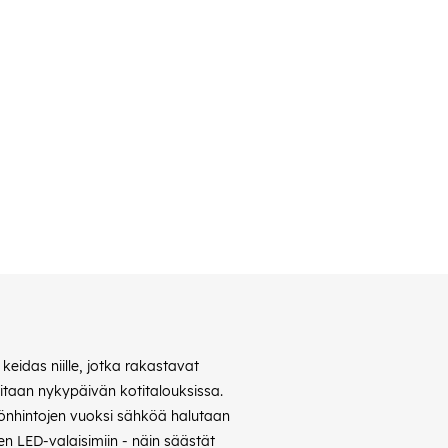
eidas niille, jotka rakastavat
vitaan nykypäivän kotitalouksissa.
hkönhintojen vuoksi sähköä halutaan
n LED-valaisimiin - näin säästät