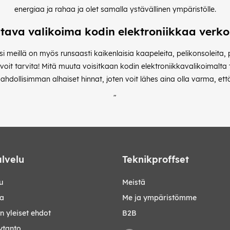
energiaa ja rahaa ja olet samalla ystävällinen ympäristölle.
tava valikoima kodin elektroniikkaa verk
ksi meillä on myös runsaasti kaikenlaisia kaapeleita, pelikonsoleita,
 voit tarvita! Mitä muuta voisitkaan kodin elektroniikkavalikoimal
dollisimman alhaiset hinnat, joten voit lähes aina olla varma, että 
"
lvelu
Teknikproffset
u
Meistä
ta
Me ja ympäristömme
 yleiset ehdot
B2B
ytanto