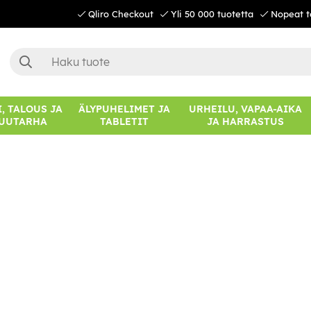
Qliro Checkout
Yli 50 000 tuotetta
Nopeat t
, TALOUS JA
ÄLYPUHELIMET JA
URHEILU, VAPAA-AIKA
UUTARHA
TABLETIT
JA HARRASTUS