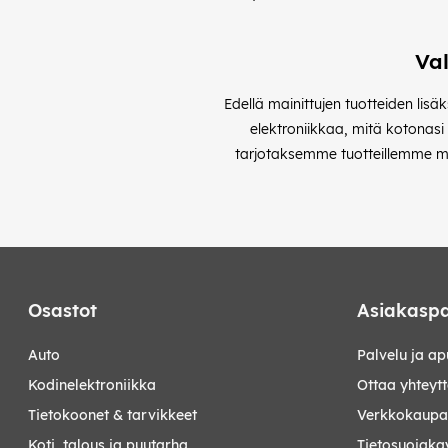
Val
Edellä mainittujen tuotteiden lisä
elektroniikkaa, mitä kotonasi
tarjotaksemme tuotteillemme mah
Osastot
Asiakaspa
auto
Palvelu ja ap
kodinelektroniikka
Ottaa yhteyt
tietokoonet & tarvikkeet
Verkkokaupan
koti, talous ja puutarha
Tietosuojaka