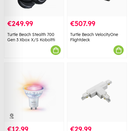
€249.99
€507.99
Turtle Beach Stealth 700
Turtle Beach VelocityOne
Gen 3 Xbox X/S Koboltti
Flightdeck
€12.99
€29.99