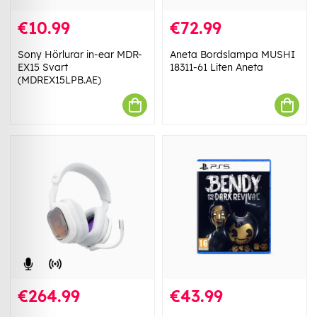
€10.99
€72.99
Sony Hörlurar in-ear MDR-
Aneta Bordslampa MUSHI
EX15 Svart
18311-61 Liten Aneta
(MDREX15LPB.AE)
€264.99
€43.99