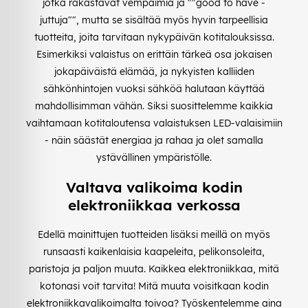
jotka rakastavat vempaimia ja ""good to have -
juttuja"", mutta se sisältää myös hyvin tarpeellisia
tuotteita, joita tarvitaan nykypäivän kotitalouksissa.
Esimerkiksi valaistus on erittäin tärkeä osa jokaisen
jokapäiväistä elämää, ja nykyisten kalliiden
sähkönhintojen vuoksi sähköä halutaan käyttää
mahdollisimman vähän. Siksi suosittelemme kaikkia
vaihtamaan kotitaloutensa valaistuksen LED-valaisimiin
- näin säästät energiaa ja rahaa ja olet samalla
ystävällinen ympäristölle.
Valtava valikoima kodin
elektroniikkaa verkossa
Edellä mainittujen tuotteiden lisäksi meillä on myös
runsaasti kaikenlaisia kaapeleita, pelikonsoleita,
paristoja ja paljon muuta. Kaikkea elektroniikkaa, mitä
kotonasi voit tarvita! Mitä muuta voisitkaan kodin
elektroniikkavalikoimalta toivoa? Työskentelemme aina