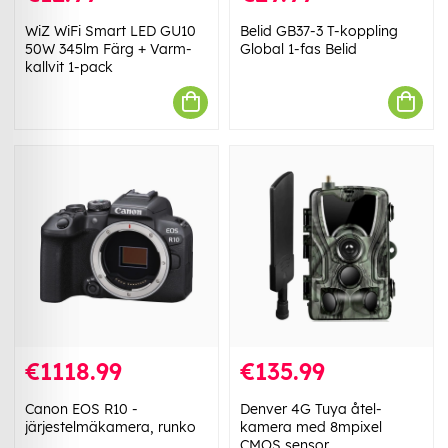
WiZ WiFi Smart LED GU10
Belid GB37-3 T-koppling
50W 345lm Färg + Varm-
Global 1-fas Belid
kallvit 1-pack
€1118.99
€135.99
Canon EOS R10 -
Denver 4G Tuya åtel-
järjestelmäkamera, runko
kamera med 8mpixel
CMOS sensor