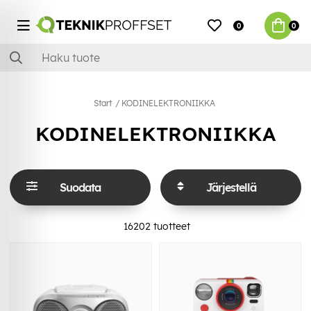
0
0
Start
KODINELEKTRONIIKKA
KODINELEKTRONIIKKA
Suodata
Järjestellä
16202
tuotteet