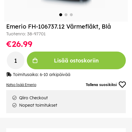
Emerio FH-106737.12 Värmefläkt, Blå
Tuotenro:
38-97701
€26.99
Lisää ostoskoriin
Toimitusaika:
6-10 arkipäivää
Katso lisää Emerio
Tallena suosikiksi
Qliro Checkout
Nopeat toimitukset