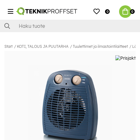
0
0
Start
KOTI, TALOUS JA PUUTARHA
Tuulettimet ja ilmastointilaitteet
Läm