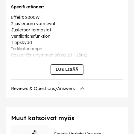
Specifikationer:
Effekt: 2000W
2 justerbara värmeval
Justerbar termostat
Ventilationsfunktion
Tippskydd
Indikatorlampa
Passar för utrymmen på ca 20 - 25m2
EAN:
7333282019655
LUE LISÄÄ
Reviews & Questions/Answers
Muut katsoivat myös
Emerio Upright Vacuum