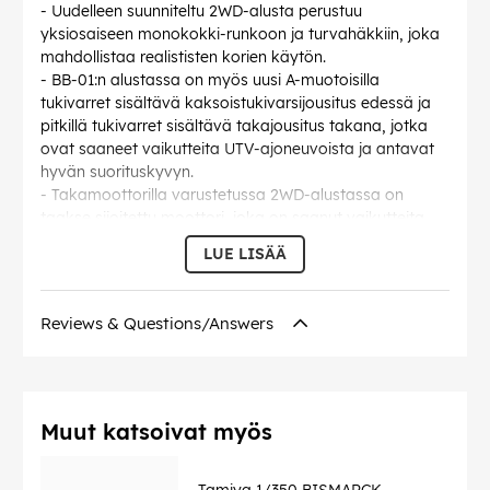
- Uudelleen suunniteltu 2WD-alusta perustuu
yksiosaiseen monokokki-runkoon ja turvahäkkiin, joka
mahdollistaa realististen korien käytön.
- BB-01:n alustassa on myös uusi A-muotoisilla
tukivarret sisältävä kaksoistukivarsijousitus edessä ja
pitkillä tukivarret sisältävä takajousitus takana, jotka
ovat saaneet vaikutteita UTV-ajoneuvoista ja antavat
hyvän suorituskyvyn.
- Takamoottorilla varustetussa 2WD-alustassa on
taakse sijoitettu moottori, joka on saanut vaikutteita
oikeiden ajoneuvojen samasta sijoittelusta, ja se
LUE LISÄÄ
mahdollistaa erinomaisen takavetovoiman.
- Nelipyöräisessä
kaksoistärykepuujousitusjärjestelmässä käytetään CVA-
Reviews & Questions/Answers
öljyvaimentimia, jotka takaavat erinomaisen
suorituskyvyn, sekä uusia alumiinisia etu- ja takapyörän
ilmastusvaimentimia, jotka takaavat erinomaisen
suorituskyvyn ja tyylikkään ulkonäön.
- TA06-takavedon tasauspyörästö mahdollistaa
Muut katsoivat myös
runsaiden Grade-Up-osien käytön.
- Sisältää täydelliset kuulalaakerit ja yleiskäyttöisen
Tamiya 1/350 BISMARCK