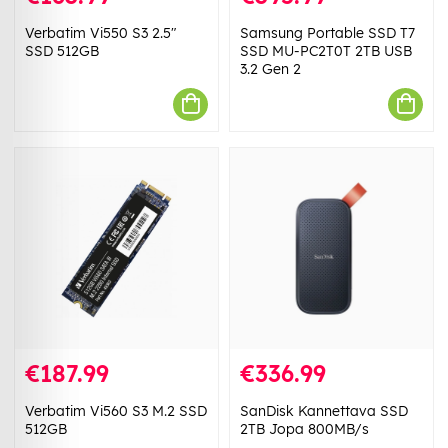
Verbatim Vi550 S3 2.5"
Samsung Portable SSD T7
SSD 512GB
SSD MU-PC2T0T 2TB USB
3.2 Gen 2
€187.99
€336.99
Verbatim Vi560 S3 M.2 SSD
SanDisk Kannettava SSD
512GB
2TB Jopa 800MB/s