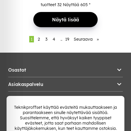
tuotteet
32
Näyttää
605
*
Näytä lisää
1
2
3
4
..
19
Seuraava
»
Osastot
Asiakaspalvelu
Teknikproffset
Teknikproffset käyttää evästeitä mukauttaakseen ja
parantaakseen sinulle näytettävää sisältöä.
Vaihda Maa
Suosittelemme, että hyväksyt kaiken tyyppiset
evästeet, jotta saat parhaan mahdollisen
käyttäjäkokemuksen, kun teet kauttamme ostoksia.