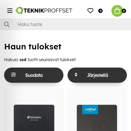
0
0
Haun tulokset
Hakusi:
ssd
tuotti seuraavat tulokset:
Suodata
Järjestellä