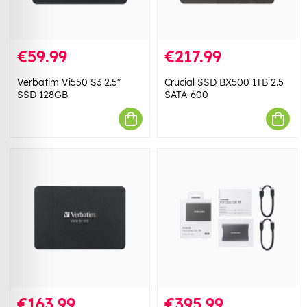
€59.99
€217.99
Verbatim Vi550 S3 2.5"
Crucial SSD BX500 1TB 2.5
SSD 128GB
SATA-600
€163.99
€395.99