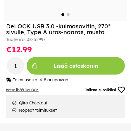
DeLOCK USB 3.0 -kulmasovitin, 270°
sivulle, Type A uros-naaras, musta
Tuotenro:
38-52997
€12.99
Lisää ostoskoriin
Toimitusaika:
4-8 arkipäivää
Katso lisää DeLOCK
Tallena suosikiksi
Qliro Checkout
Nopeat toimitukset