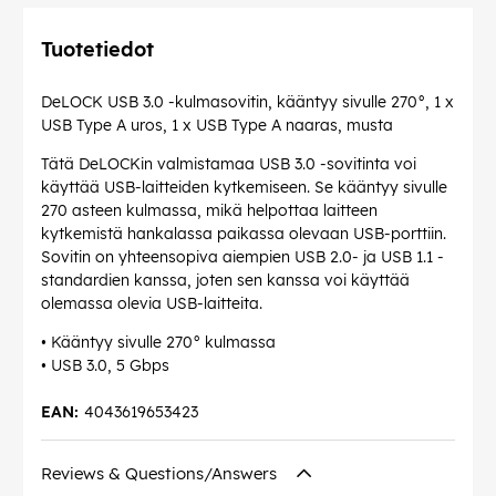
Tuotetiedot
DeLOCK USB 3.0 -kulmasovitin, kääntyy sivulle 270°, 1 x
USB Type A uros, 1 x USB Type A naaras, musta
Tätä DeLOCKin valmistamaa USB 3.0 -sovitinta voi
käyttää USB-laitteiden kytkemiseen. Se kääntyy sivulle
270 asteen kulmassa, mikä helpottaa laitteen
kytkemistä hankalassa paikassa olevaan USB-porttiin.
Sovitin on yhteensopiva aiempien USB 2.0- ja USB 1.1 -
standardien kanssa, joten sen kanssa voi käyttää
olemassa olevia USB-laitteita.
• Kääntyy sivulle 270° kulmassa
• USB 3.0, 5 Gbps
EAN:
4043619653423
Reviews & Questions/Answers