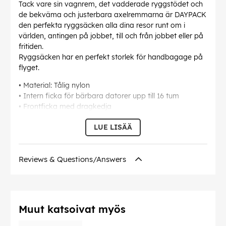
Tack vare sin vagnrem, det vadderade ryggstödet och
de bekväma och justerbara axelremmarna är DAYPACK
den perfekta ryggsäcken alla dina resor runt om i
världen, antingen på jobbet, till och från jobbet eller på
fritiden.
Ryggsäcken har en perfekt storlek för handbagage på
flyget.
• Material: Tålig nylon
• Intern ficka för bärbara datorer upp till 16 tum
• Frontficka med dragkedja
• Innerfickor för små och medelstora föremål
LUE LISÄÄ
• Vadderade axelband
Mått:
Yttermått på ryggsäck: 44x38x9 cm
Reviews & Questions/Answers
Huvudfackets bredd: 28 cm
Huvudfack Höjd: 30 cm
Vikt: 460 gr
Färg:
Muut katsoivat myös
Svart