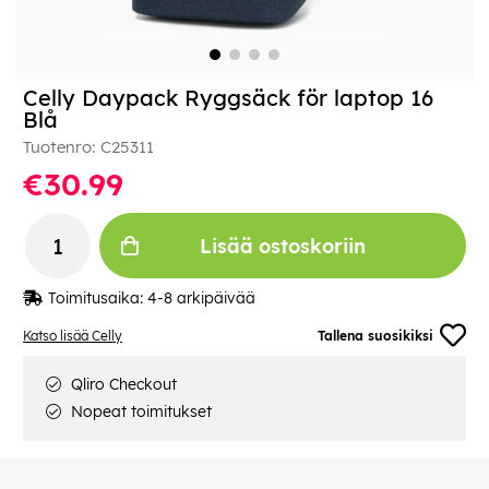
Celly Daypack Ryggsäck för laptop 16
Blå
Tuotenro:
C25311
€30.99
Lisää ostoskoriin
Toimitusaika:
4-8 arkipäivää
Katso lisää Celly
Tallena suosikiksi
Qliro Checkout
Nopeat toimitukset