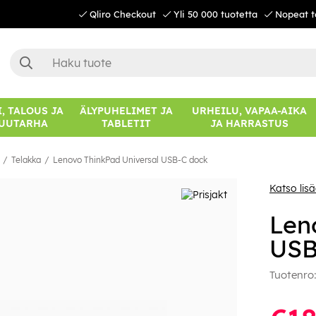
Qliro Checkout
Yli 50 000 tuotetta
Nopeat t
, TALOUS JA
ÄLYPUHELIMET JA
URHEILU, VAPAA-AIKA
UUTARHA
TABLETIT
JA HARRASTUS
Telakka
Lenovo ThinkPad Universal USB-C dock
Katso lis
Len
USB
Tuotenro