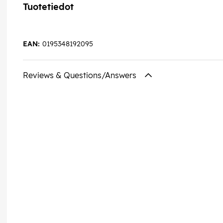
Tuotetiedot
EAN:
0195348192095
Reviews & Questions/Answers