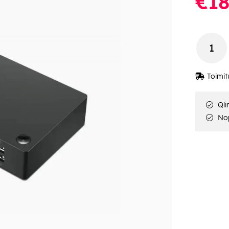
€18
Toimit
Qli
Nop