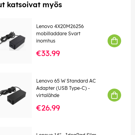
t katsoivat myös
Lenovo 4X20M26256
mobilladdare Svart
inomhus
€33.99
Lenovo 65 W Standard AC
Adapter (USB Type-C) -
virtalähde
€26.99
Lenovo 14" - IdeaPad Slim