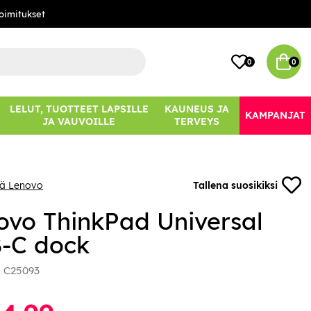
oimitukset
0
0
LELUT, TUOTTEET LAPSILLE
KAUNEUS JA
KAMPANJAT
JA VAUVOILLE
TERVEYS
ää Lenovo
Tallena suosikiksi
ovo ThinkPad Universal
-C dock
:
C25093