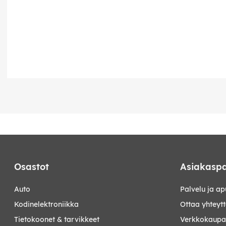
Osastot
Asiakaspa
auto
Palvelu ja ap
kodinelektroniikka
Ottaa yhteyt
tietokoonet & tarvikkeet
Verkkokaupan