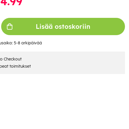
4.99
Lisää ostoskoriin
usaika:
5-8 arkipäivää
ro Checkout
eat toimitukset