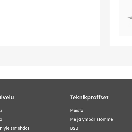
lvelu
Teknikproffset
u
Meistä
ta
Me ja ympäristömme
 yleiset ehdot
B2B