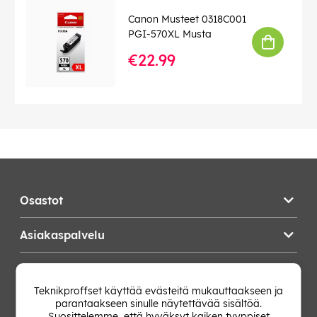
Canon Musteet 0318C001
PGI-570XL Musta
€22.99
Osastot
Asiakaspalvelu
Teknikproffset
Teknikproffset käyttää evästeitä mukauttaakseen ja
parantaakseen sinulle näytettävää sisältöä.
Vaihda Maa
Suosittelemme, että hyväksyt kaiken tyyppiset