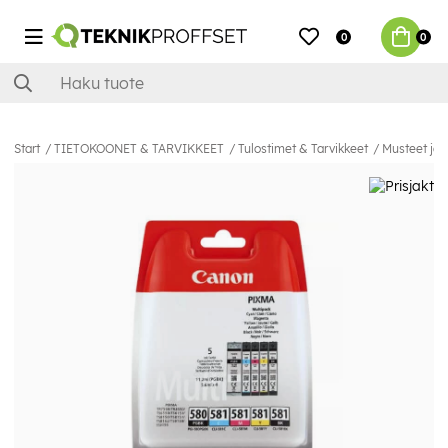
0
0
Start
TIETOKOONET & TARVIKKEET
Tulostimet & Tarvikkeet
Musteet ja 