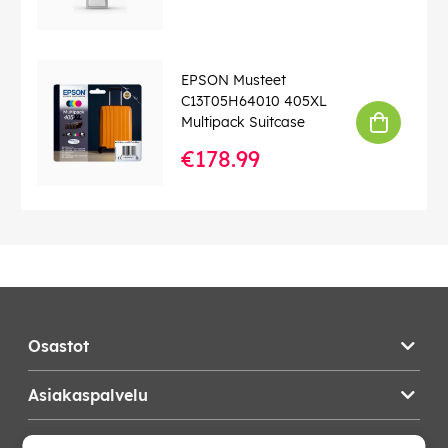
EPSON Musteet
C13T05H64010 405XL
Multipack Suitcase
€178.99
Osastot
Asiakaspalvelu
Teknikproffset