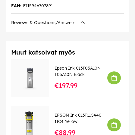
EAN:
8715946707891
Reviews & Questions/Answers
Muut katsoivat myös
Epson Ink C13T05A10N
T05A10N Black
€197.99
EPSON Ink C13T11C440
11C4 Yellow
€88.99