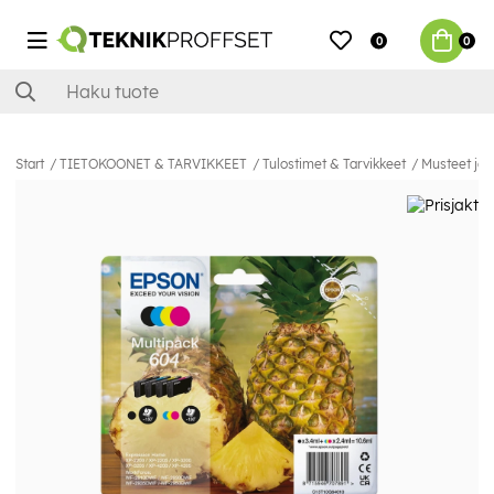
0
0
Start
TIETOKOONET & TARVIKKEET
Tulostimet & Tarvikkeet
Musteet ja 