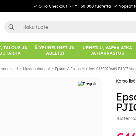
Qliro Checkout
Yli 50 000 tuotetta
Nopeat t
, TALOUS JA
ÄLYPUHELIMET JA
URHEILU, VAPAA-AIKA
UUTARHA
TABLETIT
JA HARRASTUS
 väriaineet
Mustepatruunat
Epson
Epson Musteet C13S020689 PJIC7 Vaa
Katso lis
Eps
PJI
Tuotenro