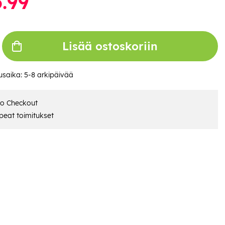
.99
Lisää ostoskoriin
usaika:
5-8 arkipäivää
ro Checkout
eat toimitukset