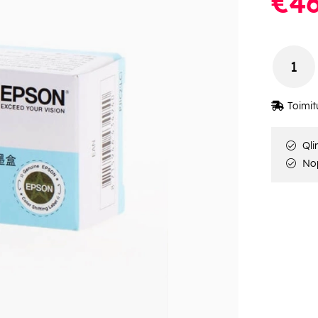
€46
Toimit
Qli
Nop