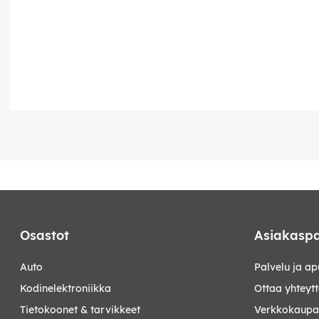
Osastot
Asiakaspa
auto
Palvelu ja ap
kodinelektroniikka
Ottaa yhteyt
tietokoonet & tarvikkeet
Verkkokaupan