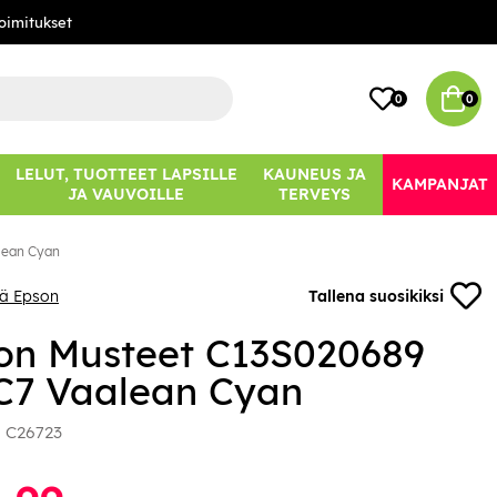
oimitukset
0
0
LELUT, TUOTTEET LAPSILLE
KAUNEUS JA
KAMPANJAT
JA VAUVOILLE
TERVEYS
lean Cyan
ää Epson
Tallena suosikiksi
on Musteet C13S020689
C7 Vaalean Cyan
:
C26723