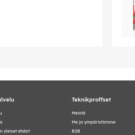
lvelu
Teknikproffset
u
Meistä
ta
Me ja ympäristömme
 yleiset ehdot
B2B