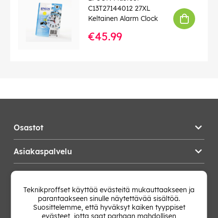
C13T27144012 27XL
Keltainen Alarm Clock
€45.99
Osastot
Asiakaspalvelu
Teknikproffset
Teknikproffset käyttää evästeitä mukauttaakseen ja
parantaakseen sinulle näytettävää sisältöä.
Vaihda Maa
Suosittelemme, että hyväksyt kaiken tyyppiset
evästeet, jotta saat parhaan mahdollisen