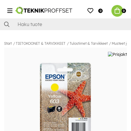
0
0
Start
TIETOKOONET & TARVIKKEET
Tulostimet & Tarvikkeet
Musteet ja 