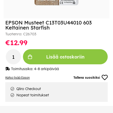
EPSON Musteet C13T03U44010 603
Keltainen Starfish
Tuotenro:
C26703
€12.99
Lisää ostoskoriin
Toimitusaika:
4-8 arkipäivää
Katso lisää Epson
Tallena suosikiksi
Qliro Checkout
Nopeat toimitukset