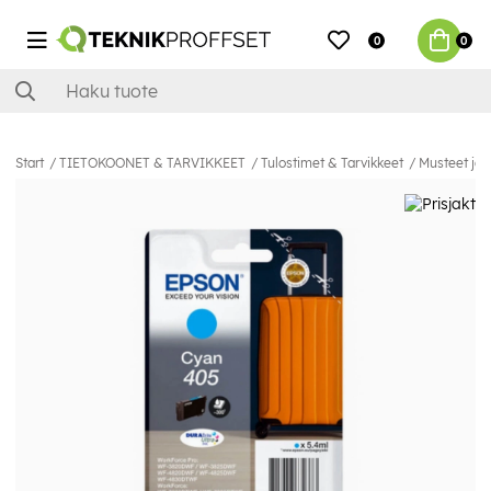
0
0
Start
TIETOKOONET & TARVIKKEET
Tulostimet & Tarvikkeet
Musteet ja 