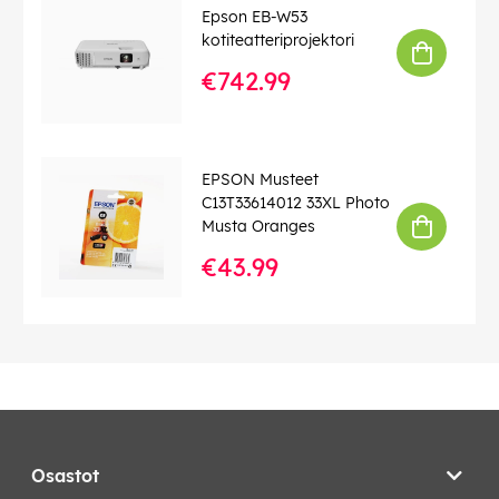
Epson EB-W53
kotiteatteriprojektori
€742.99
EPSON Musteet
C13T33614012 33XL Photo
Musta Oranges
€43.99
Osastot