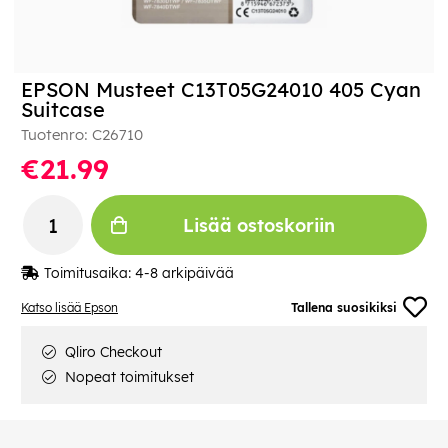
EPSON Musteet C13T05G24010 405 Cyan
Suitcase
Tuotenro:
C26710
€21.99
Lisää ostoskoriin
Toimitusaika:
4-8 arkipäivää
Katso lisää Epson
Tallena suosikiksi
Qliro Checkout
Nopeat toimitukset