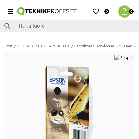
0
0
Start
TIETOKOONET & TARVIKKEET
Tulostimet & Tarvikkeet
Musteet ja 