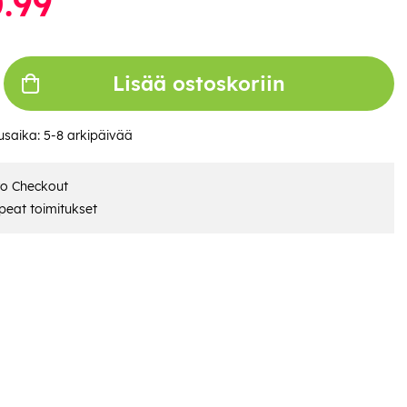
.99
Lisää ostoskoriin
usaika:
5-8 arkipäivää
ro Checkout
eat toimitukset