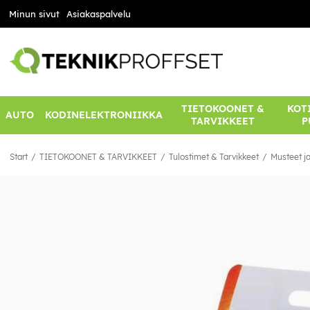
Minun sivut
Asiakaspalvelu
TIETOKOONET &
KOTI
AUTO
KODINELEKTRONIIKKA
TARVIKKEET
P
Start
TIETOKOONET & TARVIKKEET
Tulostimet & Tarvikkeet
Musteet ja