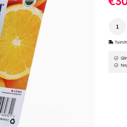
€30
Toimit
Qli
Nop