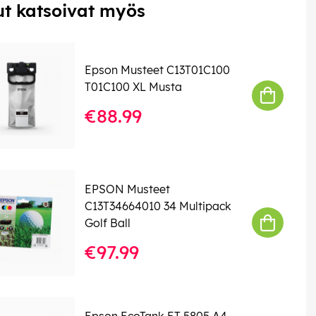
t katsoivat myös
Epson Musteet C13T01C100
T01C100 XL Musta
€88.99
EPSON Musteet
C13T34664010 34 Multipack
Golf Ball
€97.99
Epson EcoTank ET-5805 A4-