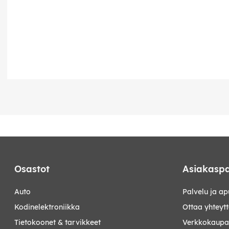
Osastot
Asiakaspa
auto
Palvelu ja ap
kodinelektroniikka
Ottaa yhteyt
tietokoonet & tarvikkeet
Verkkokaupan