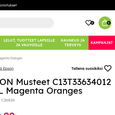
oimitukset
0
0
LELUT, TUOTTEET LAPSILLE
KAUNEUS JA
KAMPANJAT
JA VAUVOILLE
TERVEYS
agenta Oranges
ää Epson
Tallena suosikiksi
ON Musteet C13T33634012
L Magenta Oranges
:
C26826