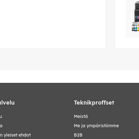
lvelu
Teknikproffset
u
Meistä
ta
Me ja ympäristömme
 yleiset ehdot
B2B