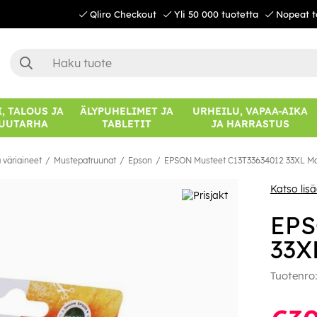
Qliro Checkout
Yli 50 000 tuotetta
Nopeat t
, TALOUS JA
ÄLYPUHELIMET JA
URHEILU, VAPAA-AIKA
UUTARHA
TABLETIT
JA HARRASTUS
 väriaineet
Mustepatruunat
Epson
EPSON Musteet C13T33634012 33XL M
Katso lis
EPS
33X
Tuotenro