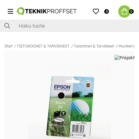
0
0
Start
TIETOKOONET & TARVIKKEET
Tulostimet & Tarvikkeet
Musteet ja 