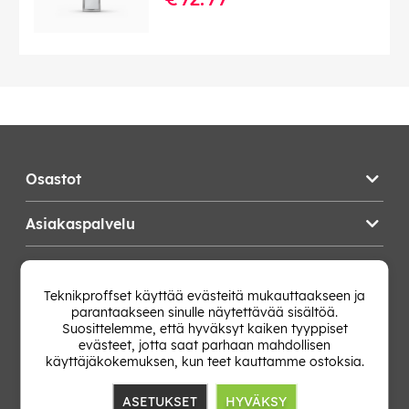
Osastot
Asiakaspalvelu
Teknikproffset
Teknikproffset käyttää evästeitä mukauttaakseen ja
parantaakseen sinulle näytettävää sisältöä.
Vaihda Maa
Suosittelemme, että hyväksyt kaiken tyyppiset
evästeet, jotta saat parhaan mahdollisen
käyttäjäkokemuksen, kun teet kauttamme ostoksia.
ASETUKSET
HYVÄKSY