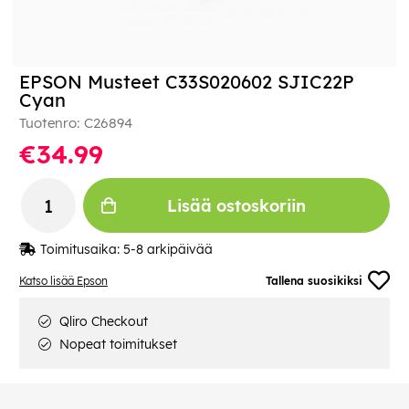
EPSON Musteet C33S020602 SJIC22P
Cyan
Tuotenro:
C26894
€34.99
Lisää ostoskoriin
Toimitusaika:
5-8 arkipäivää
Katso lisää Epson
Tallena suosikiksi
Qliro Checkout
Nopeat toimitukset