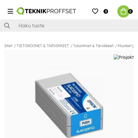
0
0
Start
TIETOKOONET & TARVIKKEET
Tulostimet & Tarvikkeet
Musteet ja 