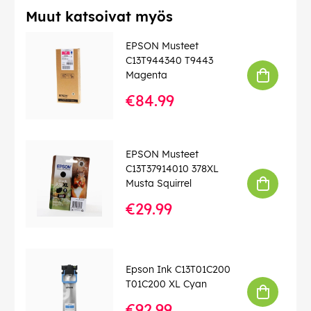
Muut katsoivat myös
EPSON Musteet
C13T944340 T9443
Magenta
€84.99
EPSON Musteet
C13T37914010 378XL
Musta Squirrel
€29.99
Epson Ink C13T01C200
T01C200 XL Cyan
€92.99