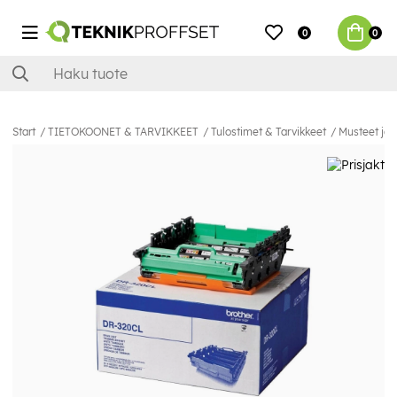
0
0
Start
TIETOKOONET & TARVIKKEET
Tulostimet & Tarvikkeet
Musteet ja 