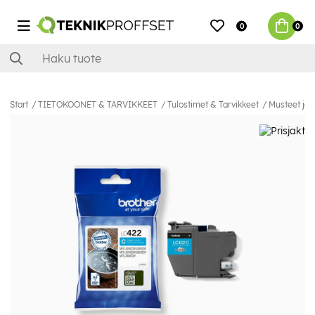
0
0
Start
TIETOKOONET & TARVIKKEET
Tulostimet & Tarvikkeet
Musteet ja 