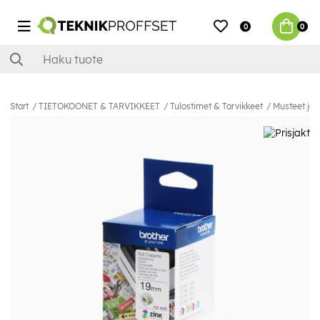
0
0
Start
TIETOKOONET & TARVIKKEET
Tulostimet & Tarvikkeet
Musteet ja 