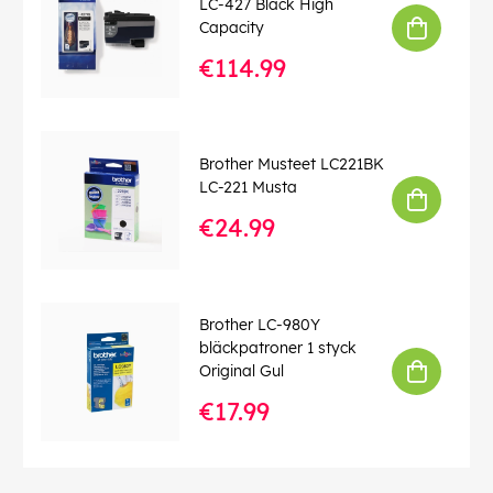
LC-427 Black High
Capacity
€114.99
Brother Musteet LC221BK
LC-221 Musta
€24.99
Brother LC-980Y
bläckpatroner 1 styck
Original Gul
€17.99