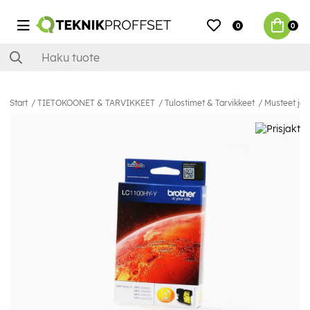
0
0
Start
TIETOKOONET & TARVIKKEET
Tulostimet & Tarvikkeet
Musteet ja 