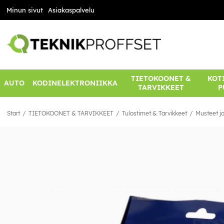
Minun sivut
Asiakaspalvelu
TIETOKOONET &
KOTI
AUTO
KODINELEKTRONIIKKA
TARVIKKEET
P
Start
TIETOKOONET & TARVIKKEET
Tulostimet & Tarvikkeet
Musteet ja