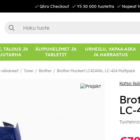
Qliro Checkout
Yli 50 000 tuotetta
Nopeat t
, TALOUS JA
ÄLYPUHELIMET JA
URHEILU, VAPAA-AIKA
UUTARHA
TABLETIT
JA HARRASTUS
 väriaineet
Toner
Brother
Brother Musteet LC424VAL LC-424 Multipack
Katso lis
Bro
LC-
Tuotenro