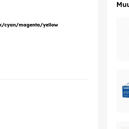
Muu
ck/cyan/magenta/yellow