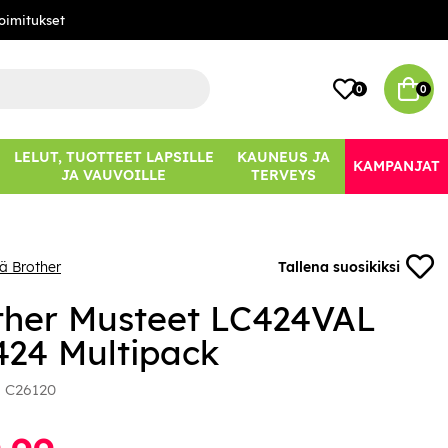
oimitukset
0
0
LELUT, TUOTTEET LAPSILLE
KAUNEUS JA
KAMPANJAT
JA VAUVOILLE
TERVEYS
ää Brother
Tallena suosikiksi
ther Musteet LC424VAL
424 Multipack
:
C26120