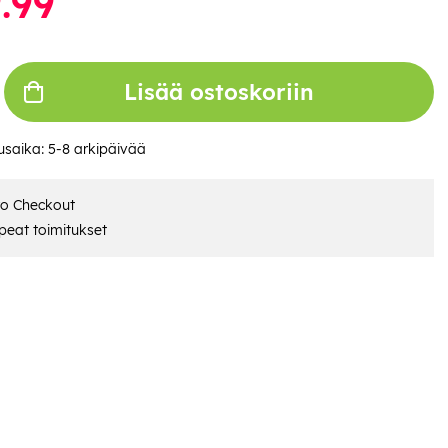
.99
Lisää ostoskoriin
usaika:
5-8 arkipäivää
ro Checkout
eat toimitukset