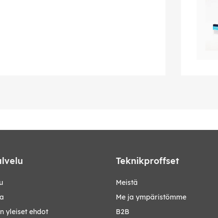
lvelu
Teknikproffset
u
Meistä
ta
Me ja ympäristömme
 yleiset ehdot
B2B