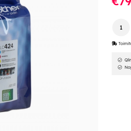
€79
Toimit
Qli
Nop