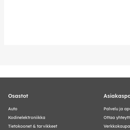
Osastot
Asiakaspa
auto
Palvelu ja ap
kodinelektroniikka
Ottaa yhteyt
tietokoonet & tarvikkeet
Verkkokaupan