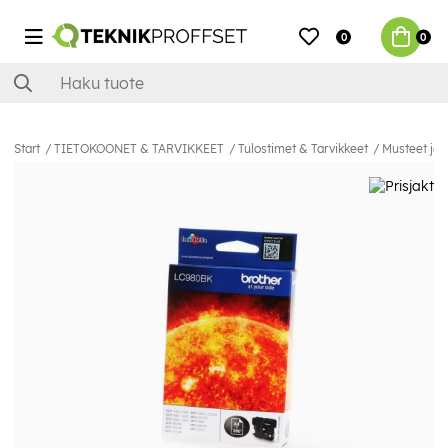
0
0
Start
TIETOKOONET & TARVIKKEET
Tulostimet & Tarvikkeet
Musteet ja 