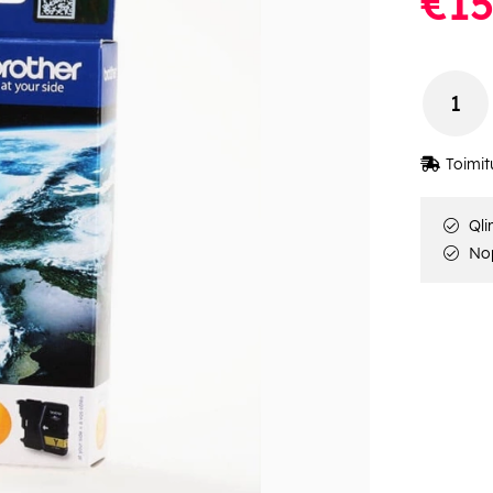
€15
Toimit
Qli
Nop