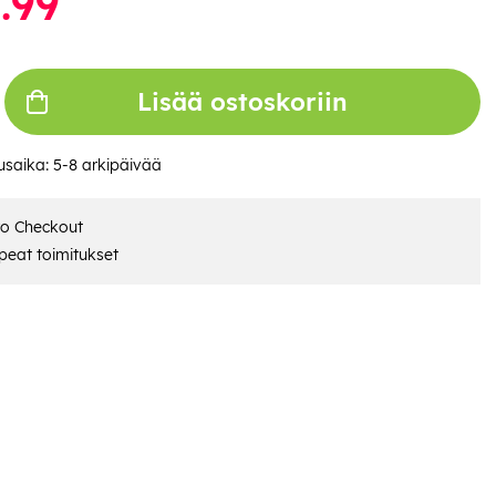
.99
Lisää ostoskoriin
usaika:
5-8 arkipäivää
ro Checkout
eat toimitukset