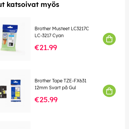
t katsoivat myös
Brother Musteet LC3217C
LC-3217 Cyan
€21.99
Brother Tape TZE-FX631
12mm Svart på Gul
€25.99