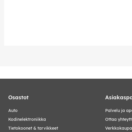
Osastot
Asiakaspa
auto
Palvelu ja ap
kodinelektroniikka
Ottaa yhteyt
tietokoonet & tarvikkeet
Verkkokaupan