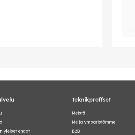
lvelu
Teknikproffset
u
Meistä
ta
Me ja ympäristömme
 yleiset ehdot
B2B