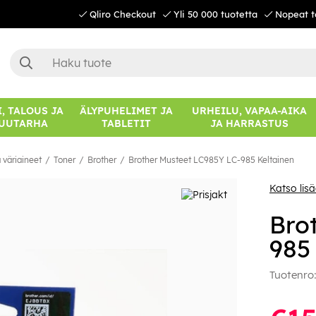
Qliro Checkout
Yli 50 000 tuotetta
Nopeat t
, TALOUS JA
ÄLYPUHELIMET JA
URHEILU, VAPAA-AIKA
UUTARHA
TABLETIT
JA HARRASTUS
 väriaineet
Toner
Brother
Brother Musteet LC985Y LC-985 Keltainen
Katso lis
Bro
985
Tuotenro