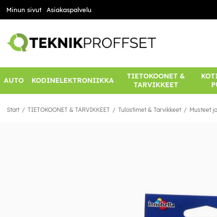
Minun sivut
Asiakaspalvelu
TIETOKOONET &
KOTI
AUTO
KODINELEKTRONIIKKA
TARVIKKEET
P
Start
TIETOKOONET & TARVIKKEET
Tulostimet & Tarvikkeet
Musteet ja