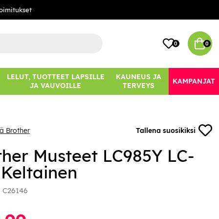
oimitukset
0
0
LELUT, TUOTTEET LAPSILLE
KAUNEUS JA
KAMPANJAT
JA VAUVOILLE
TERVEYS
ää Brother
Tallena suosikiksi
ther Musteet LC985Y LC-
 Keltainen
:
C26146