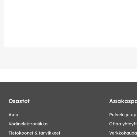
Osastot
Asiakaspa
auto
Palvelu ja ap
kodinelektroniikka
Ottaa yhteyt
tietokoonet & tarvikkeet
Verkkokaupan