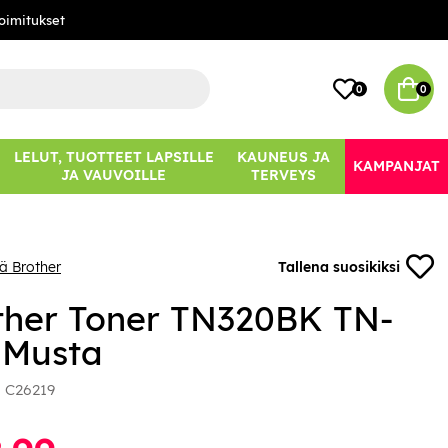
oimitukset
0
0
LELUT, TUOTTEET LAPSILLE
KAUNEUS JA
KAMPANJAT
JA VAUVOILLE
TERVEYS
ää Brother
Tallena suosikiksi
ther Toner TN320BK TN-
 Musta
:
C26219