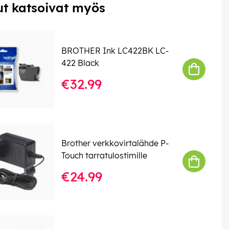
t katsoivat myös
BROTHER Ink LC422BK LC-
422 Black
€32.99
Brother verkkovirtalähde P-
Touch tarratulostimille
€24.99