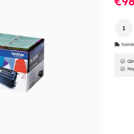
€98
Toimit
Qli
Nop