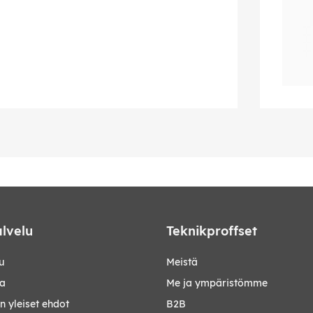
lvelu
Teknikproffset
u
Meistä
ta
Me ja ympäristömme
 yleiset ehdot
B2B