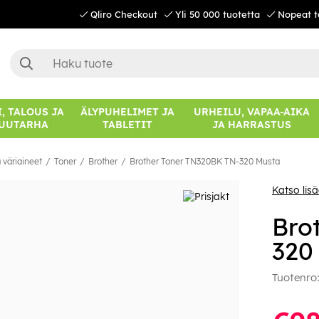
Qliro Checkout
Yli 50 000 tuotetta
Nopeat t
, TALOUS JA
ÄLYPUHELIMET JA
URHEILU, VAPAA-AIKA
UUTARHA
TABLETIT
JA HARRASTUS
 väriaineet
Toner
Brother
Brother Toner TN320BK TN-320 Musta
Katso lis
Bro
320
Tuotenro