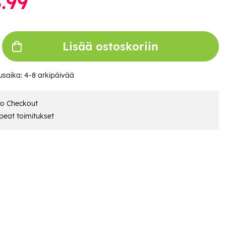
.99
Lisää ostoskoriin
usaika:
4-8 arkipäivää
ro Checkout
eat toimitukset