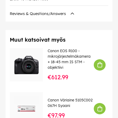
Reviews & Questions/Answers
Muut katsoivat myös
Canon EOS R100 -
mikrojärjestelmäkamera
+ 18-45 mm IS STM -
objektiivi
€612.99
Canon Väriaine 5105C002
067H Syaani
€97.99