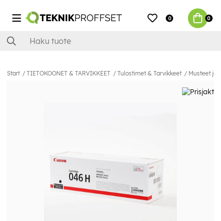
0
0
Start
TIETOKOONET & TARVIKKEET
Tulostimet & Tarvikkeet
Musteet ja 