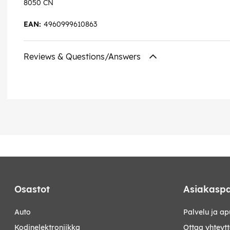
8050 CN
EAN:
4960999610863
Reviews & Questions/Answers
Osastot
Asiakaspa
auto
Palvelu ja ap
kodinelektroniikka
Ottaa yhteyt