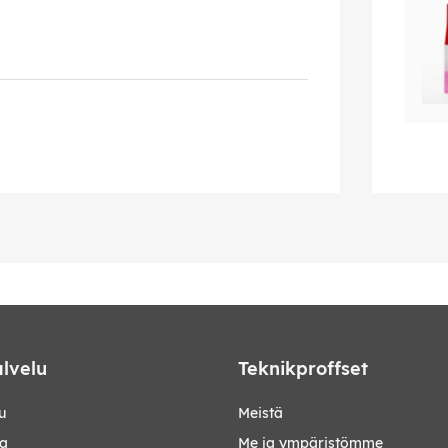
lvelu
Teknikproffset
u
Meistä
ta
Me ja ympäristömme