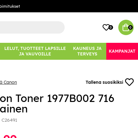
oimitukset
0
0
LELUT, TUOTTEET LAPSILLE
KAUNEUS JA
KAMPANJAT
JA VAUVOILLE
TERVEYS
ää Canon
Tallena suosikiksi
on Toner 1977B002 716
tainen
:
C26491