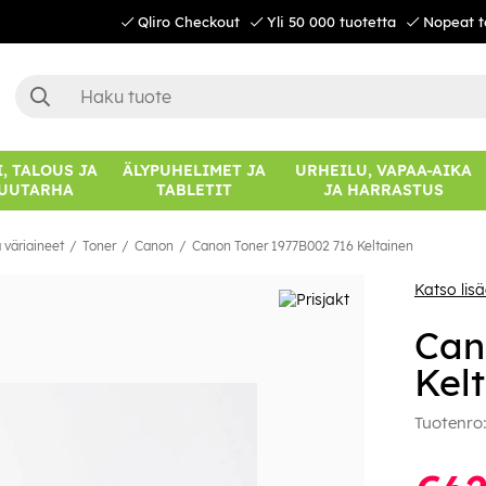
Qliro Checkout
Yli 50 000 tuotetta
Nopeat t
, TALOUS JA
ÄLYPUHELIMET JA
URHEILU, VAPAA-AIKA
UUTARHA
TABLETIT
JA HARRASTUS
 väriaineet
Toner
Canon
Canon Toner 1977B002 716 Keltainen
Katso lis
Can
Kel
Tuotenro