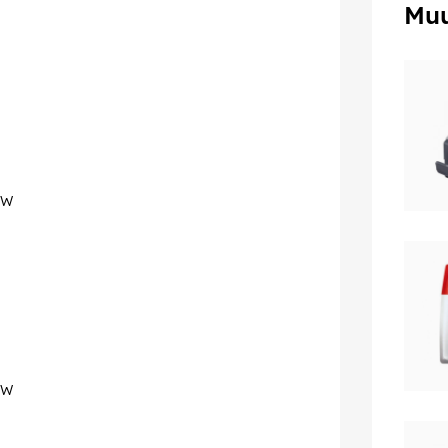
Muu
CW
CW