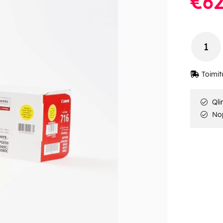
€62
Toimit
Qli
Nop