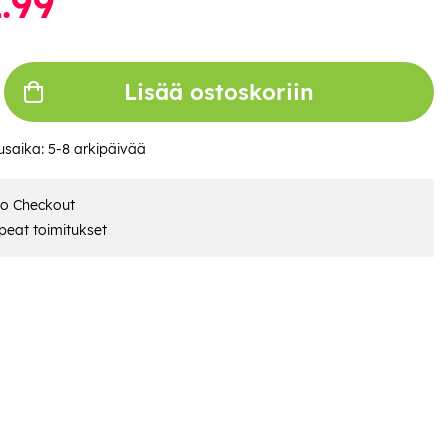
.99
Lisää ostoskoriin
usaika:
5-8 arkipäivää
ro Checkout
eat toimitukset