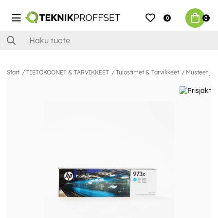
0
0
Start
TIETOKOONET & TARVIKKEET
Tulostimet & Tarvikkeet
Musteet ja 