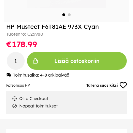
HP Musteet F6T81AE 973X Cyan
Tuotenro:
C26980
€178.99
Lisää ostoskoriin
Toimitusaika:
4-8 arkipäivää
Katso lisää HP
Tallena suosikiksi
Qliro Checkout
Nopeat toimitukset