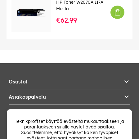
HP Toner W2070A 117A
Musta
€62.99
Osastot
Asiakaspalvelu
Teknikproffset
Teknikproffset käyttää evästeitä mukauttaakseen ja
parantaakseen sinulle näytettävää sisältöä.
Vaihda Maa
Suosittelemme, että hyväksyt kaiken tyyppiset
evästeet, jotta saat parhaan mahdollisen