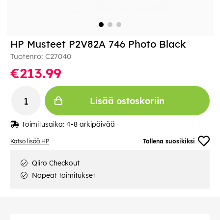
HP Musteet P2V82A 746 Photo Black
Tuotenro:
C27040
€213.99
Lisää ostoskoriin
Toimitusaika:
4-8 arkipäivää
Katso lisää HP
Tallena suosikiksi
Qliro Checkout
Nopeat toimitukset