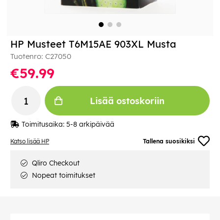
HP Musteet T6M15AE 903XL Musta
Tuotenro:
C27050
€59.99
Lisää ostoskoriin
Toimitusaika:
5-8 arkipäivää
Katso lisää HP
Tallena suosikiksi
Qliro Checkout
Nopeat toimitukset