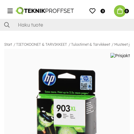
0
0
Start
TIETOKOONET & TARVIKKEET
Tulostimet & Tarvikkeet
Musteet ja 